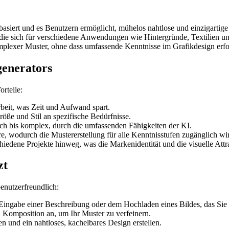
nz basiert und es Benutzern ermöglicht, mühelos nahtlose und einzigart
e sich für verschiedene Anwendungen wie Hintergründe, Textilien und
plexer Muster, ohne dass umfassende Kenntnisse im Grafikdesign erfor
generators
rteile:
beit, was Zeit und Aufwand spart.
ße und Stil an spezifische Bedürfnisse.
fach bis komplex, durch die umfassenden Fähigkeiten der KI.
re, wodurch die Mustererstellung für alle Kenntnisstufen zugänglich wi
chiedene Projekte hinweg, was die Markenidentität und die visuelle Attra
zt
enutzerfreundlich:
 Eingabe einer Beschreibung oder dem Hochladen eines Bildes, das Si
nd Komposition an, um Ihr Muster zu verfeinern.
en und ein nahtloses, kachelbares Design erstellen.