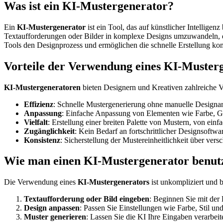
Was ist ein KI-Mustergenerator?
Ein
KI-Mustergenerator
ist ein Tool, das auf künstlicher Intellige
Textaufforderungen oder Bilder in komplexe Designs umzuwandeln, di
Tools den Designprozess und ermöglichen die schnelle Erstellung kom
Vorteile der Verwendung eines KI-Muster
KI-Mustergeneratoren
bieten Designern und Kreativen zahlreiche Vo
Effizienz
: Schnelle Mustergenerierung ohne manuelle Designar
Anpassung
: Einfache Anpassung von Elementen wie Farbe, Grö
Vielfalt
: Erstellung einer breiten Palette von Mustern, von ein
Zugänglichkeit
: Kein Bedarf an fortschrittlicher Designsoftwa
Konsistenz
: Sicherstellung der Mustereinheitlichkeit über vers
Wie man einen KI-Mustergenerator benut
Die Verwendung eines
KI-Mustergenerators
ist unkompliziert und b
Textaufforderung oder Bild eingeben
: Beginnen Sie mit der
Design anpassen
: Passen Sie Einstellungen wie Farbe, Stil u
Muster generieren
: Lassen Sie die KI Ihre Eingaben verarbeit