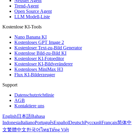
Neuster Agent
Trend-Agent
Open Source Agent
LLM Modell-Liste
Kostenlose KI-Tools
Nano Banana KI
Kostenloses GPT Image 2
Kostenloser Text-zu-Bild Generator
Kostenlose Bild-zu-Bild KI
Kostenloser KI-Fotoeditor
Kostenloser KI-Bildveränderer
Kostenloses MiniMax H3
Flux KI-Bilderzeuger
Support
Datenschutzrichtlinie
AGB
Kontaktiere uns
English
日本語
Bahasa
Indonesia
Italiano
Português
Español
Deutsch
Русский
Français
简体中
文
繁體中文
한국어
ไทย
Tiếng Việt