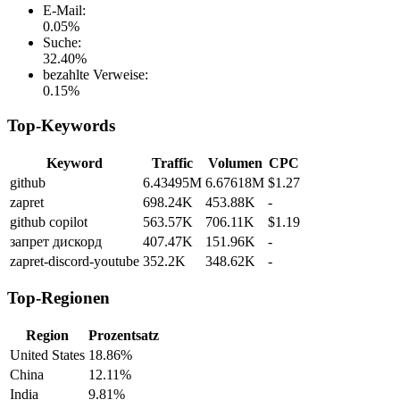
E-Mail
:
0.05
%
Suche
:
32.40
%
bezahlte Verweise
:
0.15
%
Top-Keywords
Keyword
Traffic
Volumen
CPC
github
6.43495M
6.67618M
$1.27
zapret
698.24K
453.88K
-
github copilot
563.57K
706.11K
$1.19
запрет дискорд
407.47K
151.96K
-
zapret-discord-youtube
352.2K
348.62K
-
Top-Regionen
Region
Prozentsatz
United States
18.86%
China
12.11%
India
9.81%