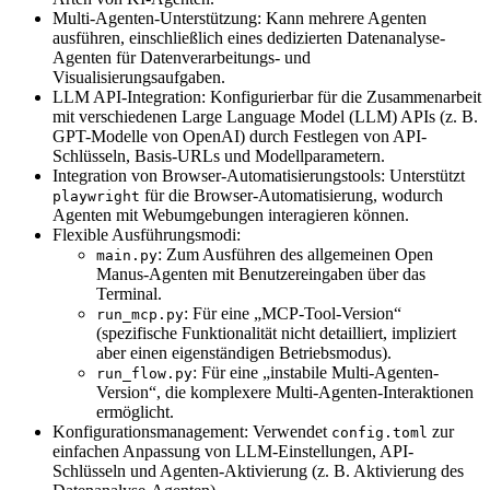
Multi-Agenten-Unterstützung: Kann mehrere Agenten
ausführen, einschließlich eines dedizierten Datenanalyse-
Agenten für Datenverarbeitungs- und
Visualisierungsaufgaben.
LLM API-Integration: Konfigurierbar für die Zusammenarbeit
mit verschiedenen Large Language Model (LLM) APIs (z. B.
GPT-Modelle von OpenAI) durch Festlegen von API-
Schlüsseln, Basis-URLs und Modellparametern.
Integration von Browser-Automatisierungstools: Unterstützt
für die Browser-Automatisierung, wodurch
playwright
Agenten mit Webumgebungen interagieren können.
Flexible Ausführungsmodi:
: Zum Ausführen des allgemeinen Open
main.py
Manus-Agenten mit Benutzereingaben über das
Terminal.
: Für eine „MCP-Tool-Version“
run_mcp.py
(spezifische Funktionalität nicht detailliert, impliziert
aber einen eigenständigen Betriebsmodus).
: Für eine „instabile Multi-Agenten-
run_flow.py
Version“, die komplexere Multi-Agenten-Interaktionen
ermöglicht.
Konfigurationsmanagement: Verwendet
zur
config.toml
einfachen Anpassung von LLM-Einstellungen, API-
Schlüsseln und Agenten-Aktivierung (z. B. Aktivierung des