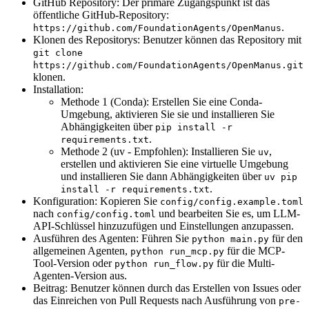
GitHub Repository: Der primäre Zugangspunkt ist das
öffentliche GitHub-Repository:
.
https://github.com/FoundationAgents/OpenManus
Klonen des Repositorys: Benutzer können das Repository mit
git clone
https://github.com/FoundationAgents/OpenManus.git
klonen.
Installation:
Methode 1 (Conda): Erstellen Sie eine Conda-
Umgebung, aktivieren Sie sie und installieren Sie
Abhängigkeiten über
pip install -r
.
requirements.txt
Methode 2 (uv - Empfohlen): Installieren Sie
,
uv
erstellen und aktivieren Sie eine virtuelle Umgebung
und installieren Sie dann Abhängigkeiten über
uv pip
.
install -r requirements.txt
Konfiguration: Kopieren Sie
config/config.example.toml
nach
und bearbeiten Sie es, um LLM-
config/config.toml
API-Schlüssel hinzuzufügen und Einstellungen anzupassen.
Ausführen des Agenten: Führen Sie
für den
python main.py
allgemeinen Agenten,
für die MCP-
python run_mcp.py
Tool-Version oder
für die Multi-
python run_flow.py
Agenten-Version aus.
Beitrag: Benutzer können durch das Erstellen von Issues oder
das Einreichen von Pull Requests nach Ausführung von
pre-