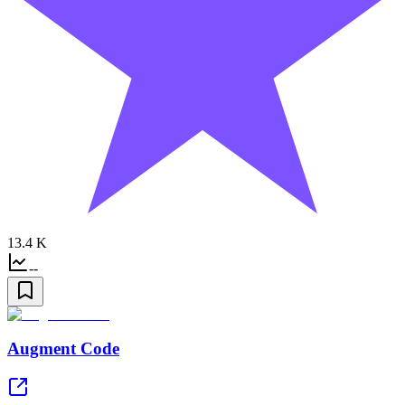
13.4 K
--
Augment Code