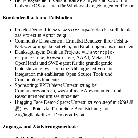
Betriebssysteme: Installationsanweisungen sind sowohl für
Unix/macOS- als auch für Windows-Umgebungen verfügbar.
Kundenfeedback und Fallstudien
Projekt-Demo: Ein
-Video ist verlinkt, das
seo_website.mp4
das Projekt in Aktion zeigt.
Community Engagement: Ermutigt Benutzer, ihrer Feishu-
Netzwerkgruppe beizutreten, um Erfahrungen auszutauschen.
Danksagungen: Dank an Projekte wie
anthropic-
,
, AAAJ, MetaGPT,
computer-use
browser-use
OpenHands und SWE-agent für die grundlegende
Unterstützung, was auf eine Abhängigkeit von und
Integration mit etablierten Open-Source-Tools und -
Communities hindeutet.
Sponsoring: PPIO bietet Unterstützung bei
Computerressourcen, was auf reale Anwendungen und
Ressourcenbedürfnisse hindeutet.
Hugging Face Demo Space: Unterstützt von stepfun (阶跃星
辰), was Potenzial für breitere Bereitstellung und
Zugänglichkeit von Demos aufzeigt.
Zugangs- und Aktivierungsmethode