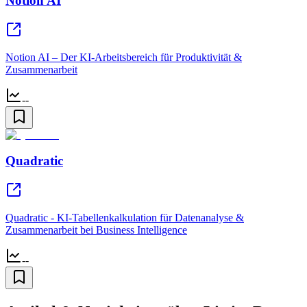
Notion AI
Notion AI – Der KI-Arbeitsbereich für Produktivität &
Zusammenarbeit
--
Quadratic
Quadratic - KI-Tabellenkalkulation für Datenanalyse &
Zusammenarbeit bei Business Intelligence
--