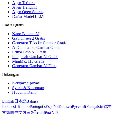
Agen Terbaru
Agen Trending
Agen Open Source
Daftar Model LLM
Alat AI gratis
Nano Banana AI
GPT Image 2 Gratis
Generator Teks ke Gambar Gratis
AI Gambar ke Gambar Gratis
Editor Foto AI Gratis
Pengubah Gambar AI Gratis
MiniMax H3 Gratis
Generator Gambar AI Flux
Dukungan
Kebijakan privasi
Syarat & Ketentuan
Hubungi Kami
English
日本語
Bahasa
Indonesia
Italiano
Português
Español
Deutsch
Русский
Français
简体中
文
繁體中文
한국어
ไทย
Tiếng Việt