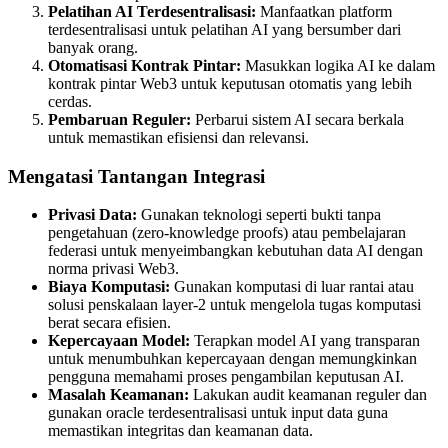
Pelatihan AI Terdesentralisasi:
Manfaatkan platform
terdesentralisasi untuk pelatihan AI yang bersumber dari
banyak orang.
Otomatisasi Kontrak Pintar:
Masukkan logika AI ke dalam
kontrak pintar Web3 untuk keputusan otomatis yang lebih
cerdas.
Pembaruan Reguler:
Perbarui sistem AI secara berkala
untuk memastikan efisiensi dan relevansi.
Mengatasi Tantangan Integrasi
Privasi Data:
Gunakan teknologi seperti bukti tanpa
pengetahuan (zero-knowledge proofs) atau pembelajaran
federasi untuk menyeimbangkan kebutuhan data AI dengan
norma privasi Web3.
Biaya Komputasi:
Gunakan komputasi di luar rantai atau
solusi penskalaan layer-2 untuk mengelola tugas komputasi
berat secara efisien.
Kepercayaan Model:
Terapkan model AI yang transparan
untuk menumbuhkan kepercayaan dengan memungkinkan
pengguna memahami proses pengambilan keputusan AI.
Masalah Keamanan:
Lakukan audit keamanan reguler dan
gunakan oracle terdesentralisasi untuk input data guna
memastikan integritas dan keamanan data.