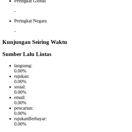
Peringkat Global
-
Peringkat Negara
-
Kunjungan Seiring Waktu
Sumber Lalu Lintas
langsung
:
0.00
%
rujukan
:
0.00
%
sosial
:
0.00
%
email
:
0.00
%
pencarian
:
0.00
%
rujukanBerbayar
:
0.00
%