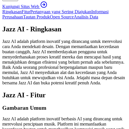
Kunjungi Situs Web
Ringkasan
Fitur
Pertanyaan yang Sering Diajukan
Informasi
Perusahaan
Tautan Produk
Open Source
Analisis Data
Jazz AI - Ringkasan
Jazz AI adalah platform inovatif yang dirancang untuk merevolusi
cara Anda mendekati desain. Dengan memanfaatkan kecerdasan
buatan canggih, Jazz AI memberdayakan pengguna untuk
menyederhanakan proses kreatif mereka dan mencapai hasil yang
menakjubkan dengan efisiensi yang belum pernah ada sebelumnya.
Baik Anda seorang profesional berpengalaman maupun baru
memulai, Jazz AI menyediakan alat dan kecerdasan yang Anda
butuhkan untuk mewujudkan visi Anda. Jelajahi masa depan desain
bersama Jazz AI dan buka potensi kreatif penuh Anda.
Jazz AI - Fitur
Gambaran Umum
Jazz AI adalah platform inovatif berbasis AI yang dirancang untuk
merevolusi penciptaan musik. Platform ini memanfaatkan