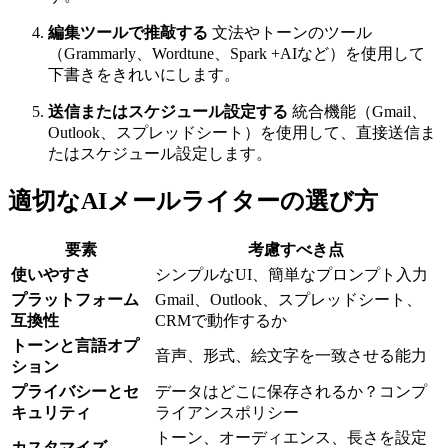
編集ツールで推敲する
文法やトーンのツール
（Grammarly、Wordtune、Spark +AIなど）を使用して
下書きをきれいにします。
送信またはスケジュール設定する
統合機能（Gmail、
Outlook、スプレッドシート）を使用して、直接送信ま
たはスケジュール設定します。
適切なAIメールライターの選び方
要素
考慮すべき点
使いやすさ
シンプルなUI、簡単なプロンプト入力
プラットフォーム
Gmail、Outlook、スプレッドシート、
互換性
CRMで動作するか
トーンと言語オプ
音声、形式、絵文字を一致させる能力
ション
プライバシーとセ
データはどこに保存されるか？コンプ
キュリティ
ライアンスポリシー
トーン、オーディエンス、長さを設定
カスタマイズ