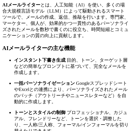
AIメールライター
とは、人工知能（AI）を使い、多くの場
合大規模言語モデル（LLM）によって駆動されるスマート
ツールで、メールの作成、返信、推敲を行います。専門家、
マーケター、個人が、効果的かつ一貫性のあるパーソナライ
ズされたメールを数秒で書くのに役立ち、時間短縮とコミュ
ニケーションの質の向上に貢献します。
AIメールライターの主な機能
インスタント下書き生成
目的、トーン、ターゲット層
などの簡単なプロンプトに基づいて、完全なメールを
作成します。
一括パーソナライゼーション
Googleスプレッドシート
やExcelとの連携により、パーソナライズされたメール
のバッチ（アウトリーチやニュースレターなど）を自
動的に作成します。
トーンとスタイルの制御
プロフェッショナル、カジュ
アル、フレンドリーなど、トーンを選択・調整した
り、一人称/三人称、フォーマル/インフォーマルを切り
替えたりできます。