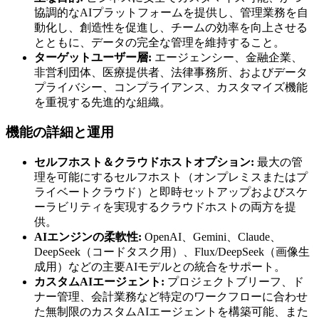
協調的なAIプラットフォームを提供し、管理業務を自
動化し、創造性を促進し、チームの効率を向上させる
とともに、データの完全な管理を維持すること。
ターゲットユーザー層:
エージェンシー、金融企業、
非営利団体、医療提供者、法律事務所、およびデータ
プライバシー、コンプライアンス、カスタマイズ機能
を重視する先進的な組織。
機能の詳細と運用
セルフホスト＆クラウドホストオプション:
最大の管
理を可能にするセルフホスト（オンプレミスまたはプ
ライベートクラウド）と即時セットアップおよびスケ
ーラビリティを実現するクラウドホストの両方を提
供。
AIエンジンの柔軟性:
OpenAI、Gemini、Claude、
DeepSeek（コードタスク用）、Flux/DeepSeek（画像生
成用）などの主要AIモデルとの統合をサポート。
カスタムAIエージェント:
プロジェクトブリーフ、ド
ナー管理、会計業務など特定のワークフローに合わせ
た無制限のカスタムAIエージェントを構築可能、また