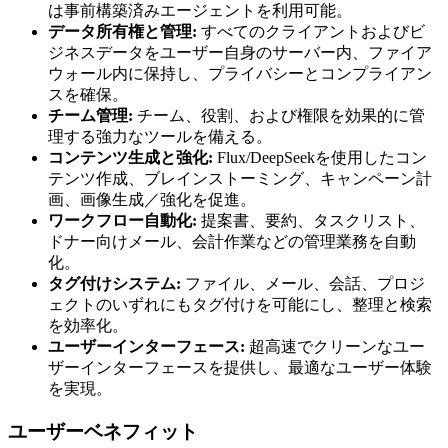
は事前構築済みエージェントを利用可能。
データ所有権と管理:
すべてのクライアントおよびビ
ジネスデータをユーザー自身のサーバー内、ファイア
ウォール内に保持し、プライバシーとコンプライアン
スを確保。
チーム管理:
チーム、役割、および権限を効果的に管
理する強力なツールを備える。
コンテンツ生成と強化:
Flux/DeepSeekを使用したコン
テンツ作成、ブレインストーミング、キャンペーン計
画、画像生成／強化を促進。
ワークフロー自動化:
提案書、要約、タスクリスト、
ドナー向けメール、会計作業などの管理業務を自動
化。
タグ付けシステム:
ファイル、メール、会話、プロジ
ェクトのいずれにもタグ付けを可能にし、整理と検索
を効率化。
ユーザーインターフェース:
超高速でクリーンなユー
ザーインターフェースを提供し、最適なユーザー体験
を実現。
ユーザーベネフィット