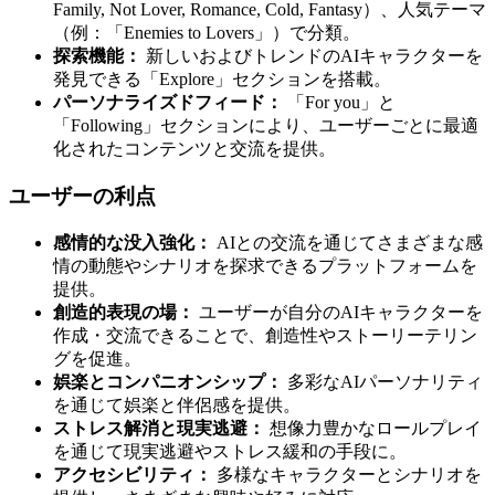
Family, Not Lover, Romance, Cold, Fantasy）、人気テーマ
（例：「Enemies to Lovers」）で分類。
探索機能：
新しいおよびトレンドのAIキャラクターを
発見できる「Explore」セクションを搭載。
パーソナライズドフィード：
「For you」と
「Following」セクションにより、ユーザーごとに最適
化されたコンテンツと交流を提供。
ユーザーの利点
感情的な没入強化：
AIとの交流を通じてさまざまな感
情の動態やシナリオを探求できるプラットフォームを
提供。
創造的表現の場：
ユーザーが自分のAIキャラクターを
作成・交流できることで、創造性やストーリーテリン
グを促進。
娯楽とコンパニオンシップ：
多彩なAIパーソナリティ
を通じて娯楽と伴侶感を提供。
ストレス解消と現実逃避：
想像力豊かなロールプレイ
を通じて現実逃避やストレス緩和の手段に。
アクセシビリティ：
多様なキャラクターとシナリオを