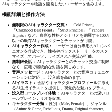
AIキャラクターや物語を開発したいユーザーを含みます。
機能詳細と操作方法
無制限のAIキャラクター交流：
「Cold Prince」
「Childhood Best Friend」「Strict Principal」「Yandere
Triplets」など、多彩な性格とシナリオを網羅する100万
以上の既存AIキャラクターとチャットが可能。
AIキャラクター作成：
ユーザーは自分専用のAIコンパ
ニオンを作成でき、性格やバックストーリーをカスタ
マイズしてパーソナライズされた交流が可能。
無制限会話：
AIキャラクターとのチャット交流に制限
なく、広範で継続的な対話を楽しめます。
音声メッセージ：
AIキャラクターとの音声コミュニケ
ーションに対応し、没入感を高めます。
AIイラスト：
会話やキャラクタープロフィールに添え
るAI生成イラストを提供し、視覚的な魅力をプラス。
没入型ロールプレイ体験：
AIキャラクターとの深いロ
ールプレイシナリオを促進。
キャラクター分類：
性別（Male, Female）、ジャンル
（Anime & Game, Rebellious, Drama, Original character,