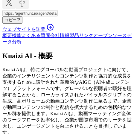
コピー
ウェブサイトを訪問
概要
機能
よくある質問
会社情報
製品リンク
オープンソース
デ
ータ分析
Kuaizi AI - 概要
Kuaizi AIは、特にグローバルな動画プロジェクトに向けて、
企業のインテリジェントなコンテンツ制作と協力的な成長を
支援するために設計された革新的なAIGC（AI生成コンテン
ツ）プラットフォームです。グローバルな視聴者の嗜好を理
解することから、ローカライズされたバイラルスクリプトの
生成、高ボリュームの動画コンテンツ制作に至るまで、企業
が動画コンテンツの制作と配信を拡大するための包括的なツ
ール群を提供します。Kuaizi AIは、動画マーケティング全体
のワークフローを効率化し、企業が国際市場でのリーチを拡
大し、エンゲージメントを向上させることを目指していま
す。