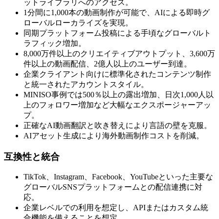
ットライブラリへのアクセス。
1分間に1,000本の動画制作が可能で、AIによる即時グ
ローバルローカライズを実現。
同期プラットフォーム投稿による手頃なグローバルト
ラフィック増加。
8,000万件以上のクリエイティブアウトプット、3,600万
件以上の動画配信、2億人以上のユーザー到達。
企業クライアント向けに標準化されたコンテンツ制作
と統一されたアカウントスタイル。
MINISO事例では500％以上の露出増加、日次1,000人以
上のフォロワー増加など大幅なエクスポージャーアッ
プ。
正確なAI動画翻訳と吹き替えにより言語の壁を克服。
AIアセット生成により海外動画制作コストを削減。
互換性と統合
TikTok、Instagram、Facebook、YouTubeといった主要な
グローバルSNSプラットフォームとの配信連携に対
応。
企業レベルでの利用を想定し、APIまたはカスタム統
合機能を備えることを想定。