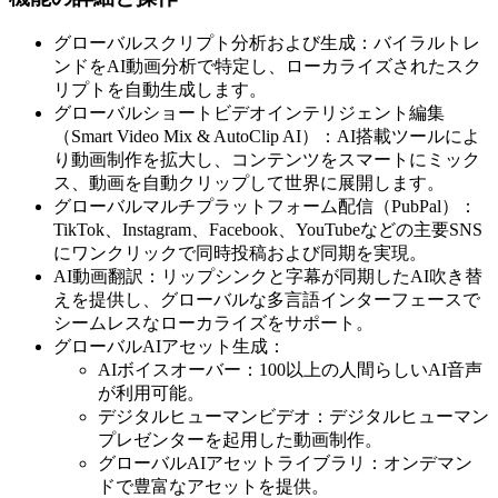
グローバルスクリプト分析および生成：バイラルトレ
ンドをAI動画分析で特定し、ローカライズされたスク
リプトを自動生成します。
グローバルショートビデオインテリジェント編集
（Smart Video Mix & AutoClip AI）：AI搭載ツールによ
り動画制作を拡大し、コンテンツをスマートにミック
ス、動画を自動クリップして世界に展開します。
グローバルマルチプラットフォーム配信（PubPal）：
TikTok、Instagram、Facebook、YouTubeなどの主要SNS
にワンクリックで同時投稿および同期を実現。
AI動画翻訳：リップシンクと字幕が同期したAI吹き替
えを提供し、グローバルな多言語インターフェースで
シームレスなローカライズをサポート。
グローバルAIアセット生成：
AIボイスオーバー：100以上の人間らしいAI音声
が利用可能。
デジタルヒューマンビデオ：デジタルヒューマン
プレゼンターを起用した動画制作。
グローバルAIアセットライブラリ：オンデマン
ドで豊富なアセットを提供。