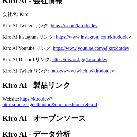
Kiro AI - 会社情報
会社名
:
Kiro
Kiro AI
Twitter
リンク
:
https://x.com/kirodotdev
Kiro AI
Instagram
リンク
:
https://www.instagram.com/kirodotdev
Kiro AI
Youtube
リンク
:
https://www.youtube.com/@kirodotdev
Kiro AI
Discord
リンク
:
https://discord.gg/kirodotdev
Kiro AI
Twitch
リンク
:
https://www.twitch.tv/kirodotdev
Kiro AI - 製品リンク
Website
:
https://kiro.dev/?
utm_source=agenthunt.io&utm_medium=referral
Kiro AI - オープンソース
Kiro AI - データ分析