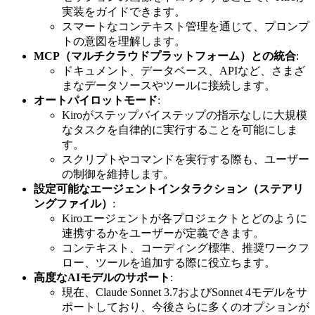
実装をガイドできます。
スマートなコンテキスト管理を通じて、プロンプ
トの意図を理解します。
MCP（マルチクラウドプラットフォーム）との統合
:
ドキュメント、データベース、APIなど、さまざ
まなデータソースやツールに接続します。
オートパイロットモード
:
Kiroがステップバイステップの指示なしに大規模
なタスクを自律的に実行することを可能にしま
す。
スクリプトやコマンドを実行する際も、ユーザー
の制御を維持します。
設定可能なエージェントインタラクション（ステアリ
ングファイル）
:
Kiroエージェントが各プロジェクトとどのように
連携するかをユーザーが定義できます。
コンテキスト、コーディング標準、推奨ワークフ
ロー、ツールを追加する際に役立ちます。
高度なAIモデルのサポート
:
現在、Claude Sonnet 3.7およびSonnet 4モデルをサ
ポートしており、今後さらに多くのオプションが