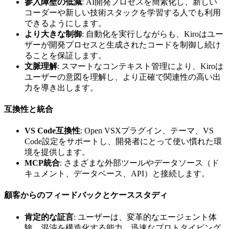
参入障壁の低減
: AI開発プロセスを簡素化し、新しい
コーダーや新しい技術スタックを学習する人でも利用
できるようにします。
より大きな制御
: 自動化を実行しながらも、Kiroはユー
ザーが開発プロセスと生成されたコードを制御し続け
ることを保証します。
文脈理解
: スマートなコンテキスト管理により、Kiroは
ユーザーの意図を理解し、より正確で関連性の高い出
力を導き出します。
互換性と統合
VS Code互換性
: Open VSXプラグイン、テーマ、VS
Code設定をサポートし、開発者にとって使い慣れた環
境を提供します。
MCP統合
: さまざまな外部ツールやデータソース（ド
キュメント、データベース、API）と接続します。
顧客からのフィードバックとケーススタディ
肯定的な証言
: ユーザーは、変革的なエージェント体
験、混沌を構造化する能力、迅速なプロトタイピング