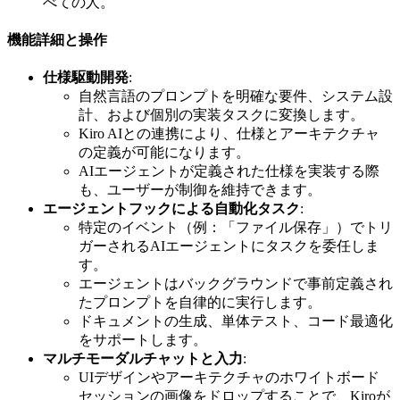
べての人。
機能詳細と操作
仕様駆動開発
:
自然言語のプロンプトを明確な要件、システム設
計、および個別の実装タスクに変換します。
Kiro AIとの連携により、仕様とアーキテクチャ
の定義が可能になります。
AIエージェントが定義された仕様を実装する際
も、ユーザーが制御を維持できます。
エージェントフックによる自動化タスク
:
特定のイベント（例：「ファイル保存」）でトリ
ガーされるAIエージェントにタスクを委任しま
す。
エージェントはバックグラウンドで事前定義され
たプロンプトを自律的に実行します。
ドキュメントの生成、単体テスト、コード最適化
をサポートします。
マルチモーダルチャットと入力
:
UIデザインやアーキテクチャのホワイトボード
セッションの画像をドロップすることで、Kiroが