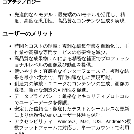
コアテクノロジー
先進的なAIモデル：最先端のAIモデルを活用し、精
度、高度な汎用性、高品質なコンテンツ生成を実現。
ユーザーのメリット
時間とコストの削減：複雑な編集作業を自動化し、手
作業や高額な専門サービスの必要性を減少。
高品質な成果物：AIによる精密な補正でプロフェッシ
ョナルレベルの画像及び動画を提供。
使いやすさ：直感的なインターフェースで、複雑な結
果も最小の労力で、専門知識なしに実現可能。
創造力の解放：ユニークなコンテンツの生成、画像の
変換、新たな創造の可能性を促進。
データプライバシー：厳格なセキュリティプロトコル
でユーザーデータを保護。
安定した信頼性：徹底したテストとシームレスな更新
により信頼性の高いユーザー体験を保証。
アクセシビリティ：Windows、Mac、iOS、Androidの複
数プラットフォームに対応し、単一アカウントで利用
可能。