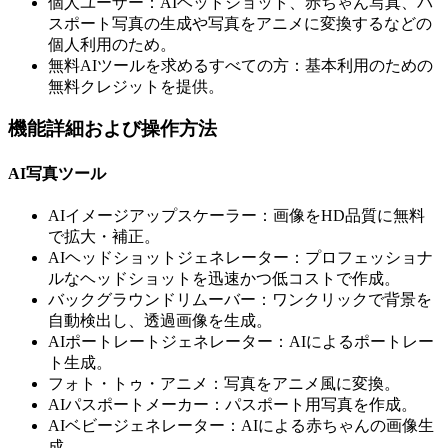
個人ユーザー：AIヘッドショット、赤ちゃん写真、パ
スポート写真の生成や写真をアニメに変換するなどの
個人利用のため。
無料AIツールを求めるすべての方：基本利用のための
無料クレジットを提供。
機能詳細および操作方法
AI写真ツール
AIイメージアップスケーラー：画像をHD品質に無料
で拡大・補正。
AIヘッドショットジェネレーター：プロフェッショナ
ルなヘッドショットを迅速かつ低コストで作成。
バックグラウンドリムーバー：ワンクリックで背景を
自動検出し、透過画像を生成。
AIポートレートジェネレーター：AIによるポートレー
ト生成。
フォト・トゥ・アニメ：写真をアニメ風に変換。
AIパスポートメーカー：パスポート用写真を作成。
AIベビージェネレーター：AIによる赤ちゃんの画像生
成。