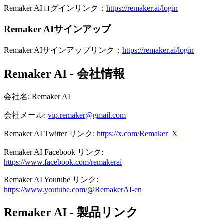
Remaker AIログインリンク：
https://remaker.ai/login
Remaker AIサインアップ
Remaker AIサインアップリンク：
https://remaker.ai/login
Remaker AI - 会社情報
会社名
:
Remaker AI
会社メール
:
vip.remaker@gmail.com
Remaker AI
Twitter
リンク
:
https://x.com/Remaker_X
Remaker AI
Facebook
リンク
:
https://www.facebook.com/remakerai
Remaker AI
Youtube
リンク
:
https://www.youtube.com/@RemakerAI-en
Remaker AI - 製品リンク