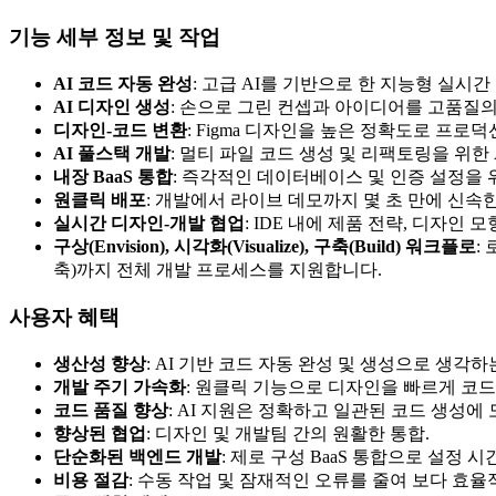
기능 세부 정보 및 작업
AI 코드 자동 완성
: 고급 AI를 기반으로 한 지능형 실시
AI 디자인 생성
: 손으로 그린 컨셉과 아이디어를 고품질
디자인-코드 변환
: Figma 디자인을 높은 정확도로 프로덕션 
AI 풀스택 개발
: 멀티 파일 코드 생성 및 리팩토링을 위
내장 BaaS 통합
: 즉각적인 데이터베이스 및 인증 설정을 위
원클릭 배포
: 개발에서 라이브 데모까지 몇 초 만에 신속
실시간 디자인-개발 협업
: IDE 내에 제품 전략, 디자
구상(Envision), 시각화(Visualize), 구축(Build) 워크플로
:
축)까지 전체 개발 프로세스를 지원합니다.
사용자 혜택
생산성 향상
: AI 기반 코드 자동 완성 및 생성으로 생각
개발 주기 가속화
: 원클릭 기능으로 디자인을 빠르게 코
코드 품질 향상
: AI 지원은 정확하고 일관된 코드 생성에
향상된 협업
: 디자인 및 개발팀 간의 원활한 통합.
단순화된 백엔드 개발
: 제로 구성 BaaS 통합으로 설정 
비용 절감
: 수동 작업 및 잠재적인 오류를 줄여 보다 효