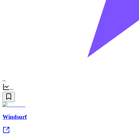
--
--
Windsurf