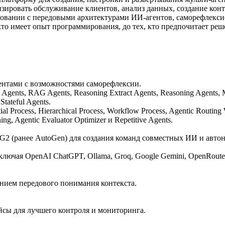
зировать обслуживание клиентов, анализ данных, создание кон
ровании с передовыми архитектурами ИИ-агентов, саморефлекс
 кто имеет опыт программирования, до тех, кто предпочитает ре
ентами с возможностями саморефлексии.
Agents, RAG Agents, Reasoning Extract Agents, Reasoning Agents, M
Stateful Agents.
Process, Hierarchical Process, Workflow Process, Agentic Routing 
ing, Agentic Evaluator Optimizer и Repetitive Agents.
2 (ранее AutoGen) для создания команд совместных ИИ и автон
ючая OpenAI ChatGPT, Ollama, Groq, Google Gemini, OpenRouter, 
анием передового понимания контекста.
йсы для лучшего контроля и мониторинга.