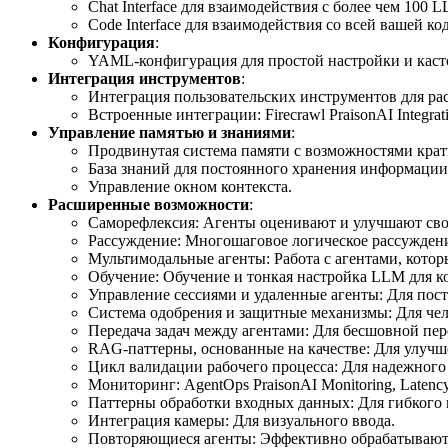
Chat Interface для взаимодействия с более чем 100
Code Interface для взаимодействия со всей вашей ко
Конфигурация
:
YAML-конфигурация для простой настройки и каст
Интеграция инструментов
:
Интеграция пользовательских инструментов для р
Встроенные интеграции: Firecrawl PraisonAI Integratio
Управление памятью и знаниями
:
Продвинутая система памяти с возможностями крат
База знаний для постоянного хранения информации
Управление окном контекста.
Расширенные возможности
:
Саморефлексия: Агенты оценивают и улучшают сво
Рассуждение: Многошаговое логическое рассужден
Мультимодальные агенты: Работа с агентами, котор
Обучение: Обучение и тонкая настройка LLM для ко
Управление сессиями и удаленные агенты: Для пос
Система одобрения и защитные механизмы: Для чело
Передача задач между агентами: Для бесшовной пер
RAG-паттерны, основанные на качестве: Для улуч
Цикл валидации рабочего процесса: Для надежного
Мониторинг: AgentOps PraisonAI Monitoring, Latency 
Паттерны обработки входных данных: Для гибкого
Интеграция камеры: Для визуального ввода.
Повторяющиеся агенты: Эффективно обрабатывают 