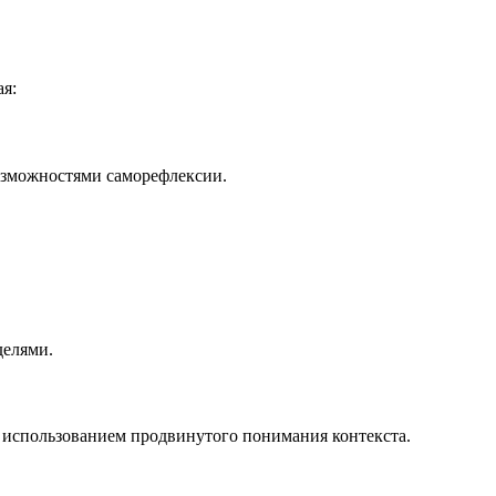
ая:
озможностями саморефлексии.
делями.
с использованием продвинутого понимания контекста.