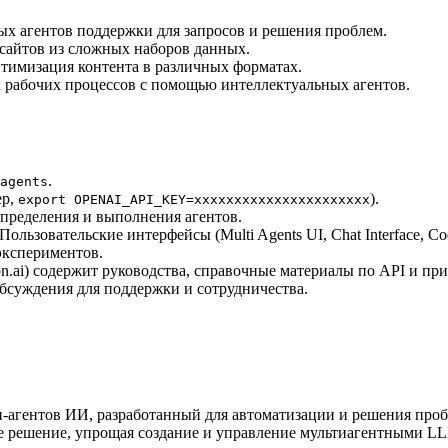
х агентов поддержки для запросов и решения проблем.
нсайтов из сложных наборов данных.
птимизация контента в различных форматах.
 рабочих процессов с помощью интеллектуальных агентов.
.
agents
ер,
).
export OPENAI_API_KEY=xxxxxxxxxxxxxxxxxxxxxx
определения и выполнения агентов.
ользовательские интерфейсы (Multi Agents UI, Chat Interface, C
экспериментов.
on.ai) содержит руководства, справочные материалы по API и пр
 обсуждения для поддержки и сотрудничества.
и-агентов ИИ, разработанный для автоматизации и решения проб
вое решение, упрощая создание и управление мультиагентными L