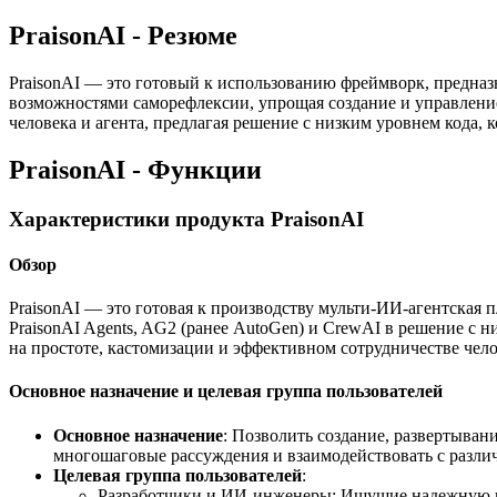
PraisonAI - Резюме
PraisonAI — это готовый к использованию фреймворк, предназ
возможностями саморефлексии, упрощая создание и управление
человека и агента, предлагая решение с низким уровнем кода,
PraisonAI - Функции
Характеристики продукта PraisonAI
Обзор
PraisonAI — это готовая к производству мульти-ИИ-агентская 
PraisonAI Agents, AG2 (ранее AutoGen) и CrewAI в решение с 
на простоте, кастомизации и эффективном сотрудничестве чел
Основное назначение и целевая группа пользователей
Основное назначение
: Позволить создание, развертыва
многошаговые рассуждения и взаимодействовать с разл
Целевая группа пользователей
:
Разработчики и ИИ-инженеры: Ищущие надежную пл