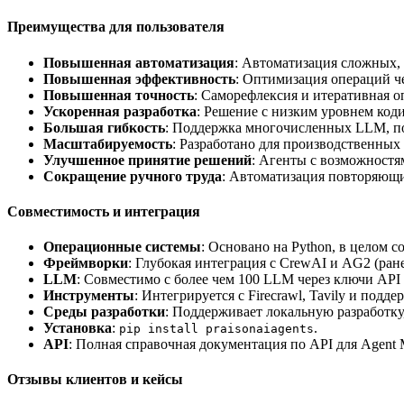
Преимущества для пользователя
Повышенная автоматизация
: Автоматизация сложных, 
Повышенная эффективность
: Оптимизация операций ч
Повышенная точность
: Саморефлексия и итеративная 
Ускоренная разработка
: Решение с низким уровнем код
Большая гибкость
: Поддержка многочисленных LLM, по
Масштабируемость
: Разработано для производственных
Улучшенное принятие решений
: Агенты с возможностя
Сокращение ручного труда
: Автоматизация повторяющих
Совместимость и интеграция
Операционные системы
: Основано на Python, в целом
Фреймворки
: Глубокая интеграция с CrewAI и AG2 (ран
LLM
: Совместимо с более чем 100 LLM через ключи API и 
Инструменты
: Интегрируется с Firecrawl, Tavily и под
Среды разработки
: Поддерживает локальную разработку
Установка
:
.
pip install praisonaiagents
API
: Полная справочная документация по API для Agent 
Отзывы клиентов и кейсы