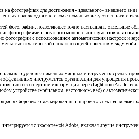
тов на фотографиях для достижения «идеального» внешнего вида.
твенных правок одним кликом с помощью искусственного интелл
стей фотографии, позволяющее точно настраивать отдельные обл
вление фотографиями с помощью мощных инструментов для орган
ование фотографий с использованием автоматических настроек и за
го места с автоматической синхронизацией проектов между моб
онального уровня с помощью мощных инструментов редактирован
 и эффективных инструментов организации для упрощения проце
хновению и экспертной информации через Lightroom Academy д
любом устройстве (мобильном, настольном, веб) с автоматичес
мощью выборочного маскирования и широкого спектра параметро
 интегрируется с экосистемой Adobe, включая другие инструмент
.