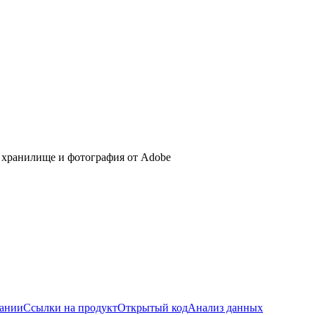
 хранилище и фотография от Adobe
пании
Ссылки на продукт
Открытый код
Анализ данных