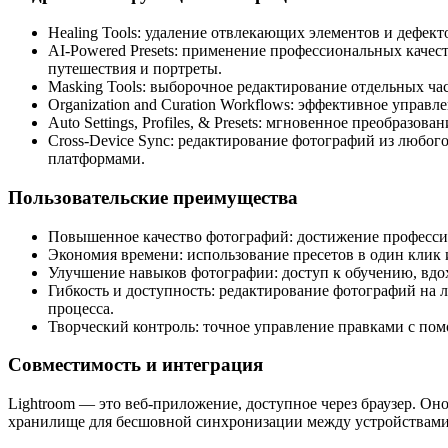
Healing Tools: удаление отвлекающих элементов и дефек
AI-Powered Presets: применение профессиональных качес
путешествия и портреты.
Masking Tools: выборочное редактирование отдельных ча
Organization and Curation Workflows: эффективное упра
Auto Settings, Profiles, & Presets: мгновенное преобраз
Cross-Device Sync: редактирование фотографий из любо
платформами.
Пользовательские преимущества
Повышенное качество фотографий: достижение професси
Экономия времени: использование пресетов в один клик
Улучшение навыков фотографии: доступ к обучению, вдо
Гибкость и доступность: редактирование фотографий на 
процесса.
Творческий контроль: точное управление правками с по
Совместимость и интеграция
Lightroom — это веб-приложение, доступное через браузер. Оно
хранилище для бесшовной синхронизации между устройствами