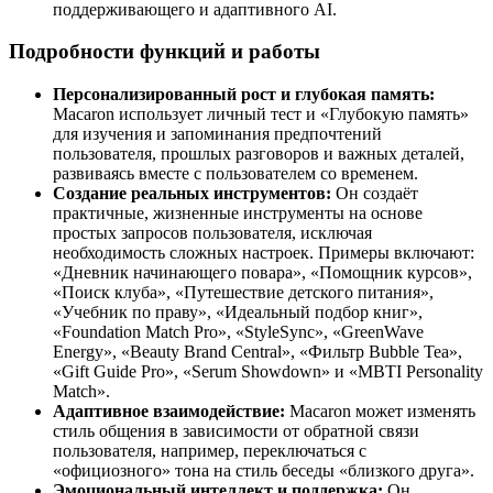
поддерживающего и адаптивного AI.
Подробности функций и работы
Персонализированный рост и глубокая память:
Macaron использует личный тест и «Глубокую память»
для изучения и запоминания предпочтений
пользователя, прошлых разговоров и важных деталей,
развиваясь вместе с пользователем со временем.
Создание реальных инструментов:
Он создаёт
практичные, жизненные инструменты на основе
простых запросов пользователя, исключая
необходимость сложных настроек. Примеры включают:
«Дневник начинающего повара», «Помощник курсов»,
«Поиск клуба», «Путешествие детского питания»,
«Учебник по праву», «Идеальный подбор книг»,
«Foundation Match Pro», «StyleSync», «GreenWave
Energy», «Beauty Brand Central», «Фильтр Bubble Tea»,
«Gift Guide Pro», «Serum Showdown» и «MBTI Personality
Match».
Адаптивное взаимодействие:
Macaron может изменять
стиль общения в зависимости от обратной связи
пользователя, например, переключаться с
«официозного» тона на стиль беседы «близкого друга».
Эмоциональный интеллект и поддержка:
Он