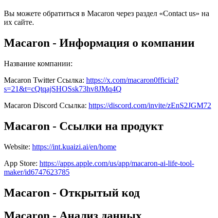
Вы можете обратиться в Macaron через раздел «Contact us» на
их сайте.
Macaron - Информация о компании
Название компании
:
Macaron
Twitter
Ссылка
:
https://x.com/macaron0fficial?
s=21&t=cQtqajSHOSsk73hv8JMq4Q
Macaron
Discord
Ссылка
:
https://discord.com/invite/zEnS2JGM72
Macaron - Ссылки на продукт
Website
:
https://int.kuaizi.ai/en/home
App Store
:
https://apps.apple.com/us/app/macaron-ai-life-tool-
maker/id6747623785
Macaron - Открытый код
Macaron - Анализ данных