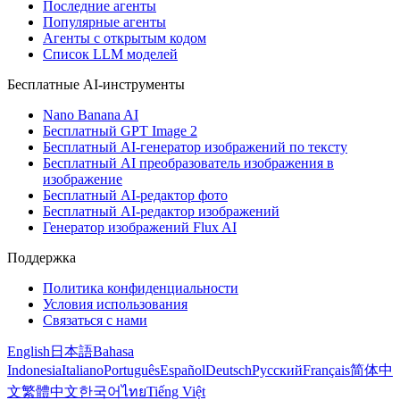
Последние агенты
Популярные агенты
Агенты с открытым кодом
Список LLM моделей
Бесплатные AI-инструменты
Nano Banana AI
Бесплатный GPT Image 2
Бесплатный AI-генератор изображений по тексту
Бесплатный AI преобразователь изображения в
изображение
Бесплатный AI-редактор фото
Бесплатный AI-редактор изображений
Генератор изображений Flux AI
Поддержка
Политика конфиденциальности
Условия использования
Связаться с нами
English
日本語
Bahasa
Indonesia
Italiano
Português
Español
Deutsch
Русский
Français
简体中
文
繁體中文
한국어
ไทย
Tiếng Việt