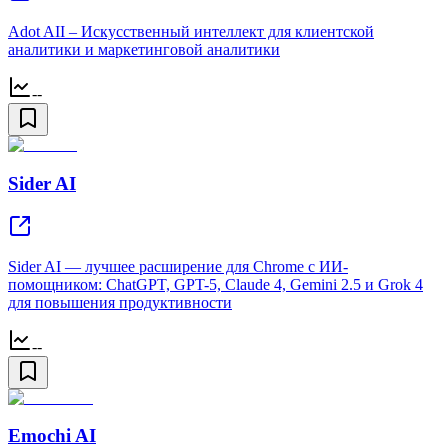
Adot AII – Искусственный интеллект для клиентской
аналитики и маркетинговой аналитики
--
Sider AI
Sider AI — лучшее расширение для Chrome с ИИ-
помощником: ChatGPT, GPT-5, Claude 4, Gemini 2.5 и Grok 4
для повышения продуктивности
--
Emochi AI