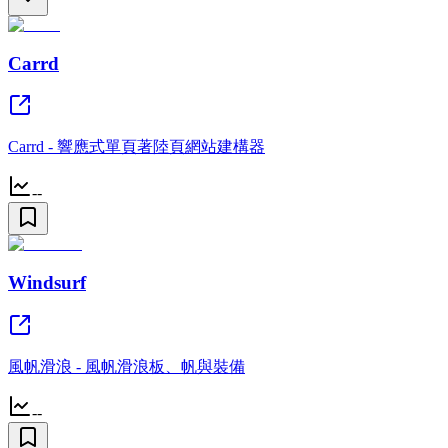
Carrd
Carrd - 響應式單頁著陸頁網站建構器
--
Windsurf
風帆滑浪 - 風帆滑浪板、帆與裝備
--