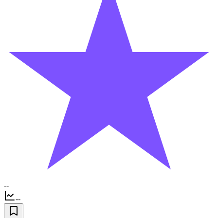
--
--