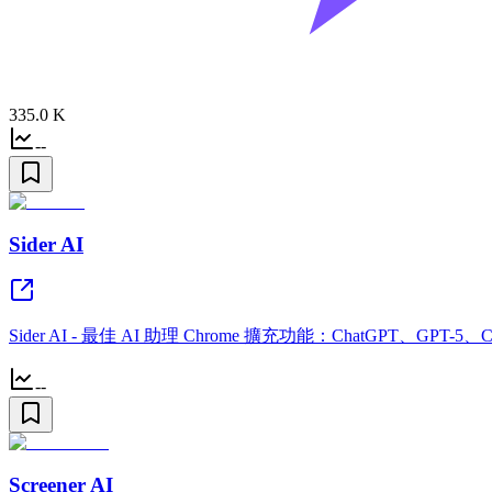
335.0 K
--
Sider AI
Sider AI - 最佳 AI 助理 Chrome 擴充功能：ChatGPT、GPT-5、Cl
--
Screener AI