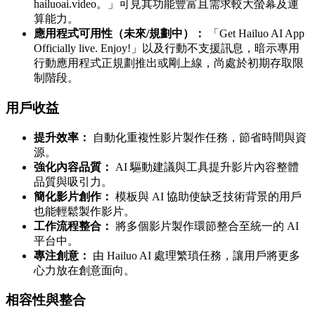
hailuoai.video。」可見其功能豐富且需求較大螢幕及運
算能力。
應用程式可用性（未來/規劃中）：
「Get Hailuo AI App
Officially live. Enjoy!」以及行動不支援訊息，暗示專用
行動應用程式正規劃推出或剛上線，尚處於初期存取限
制階段。
用戶收益
提升效率：
自動化重複性影片製作任務，節省時間與資
源。
強化內容品質：
AI 驅動建議與工具提升影片內容整體
品質與吸引力。
簡化影片創作：
模板與 AI 協助使缺乏技術背景的用戶
也能輕鬆製作影片。
工作流程整合：
將多個影片製作環節整合至統一的 AI
平台中。
專注創意：
由 Hailuo AI 處理繁瑣任務，讓用戶將更多
心力放在創意面向。
相容性與整合