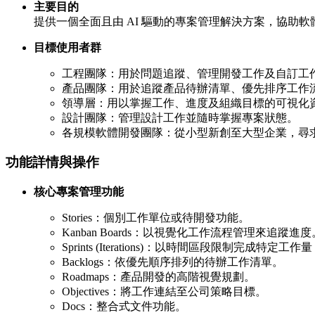
主要目的
提供一個全面且由 AI 驅動的專案管理解決方案，協助
目標使用者群
工程團隊：用於問題追蹤、管理開發工作及自訂工
產品團隊：用於追蹤產品待辦清單、優先排序工作
領導層：用以掌握工作、進度及組織目標的可視化
設計團隊：管理設計工作並隨時掌握專案狀態。
各規模軟體開發團隊：從小型新創至大型企業，尋
功能詳情與操作
核心專案管理功能
Stories：個別工作單位或待開發功能。
Kanban Boards：以視覺化工作流程管理來追蹤進度
Sprints (Iterations)：以時間區段限制完成
Backlogs：依優先順序排列的待辦工作清單。
Roadmaps：產品開發的高階視覺規劃。
Objectives：將工作連結至公司策略目標。
Docs：整合式文件功能。