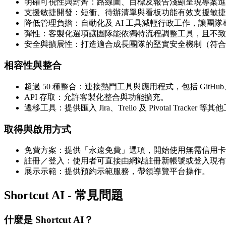
明確可視性與對齊：路線圖、目標及報告淺顯呈現專案進
支援敏捷開發：短衝、待辦清單與看板功能有效支援敏捷
降低管理負擔：自動化及 AI 工具減輕行政工作，讓團
彈性：客製化選項讓團隊能依獨特流程調整工具，且不致
安全與擴展性：打造適合成長團隊的堅實安全機制（符合 GDPR、S
相容性與整合
超過 50 種整合：連接熱門工具與應用程式，包括 GitHub、GitLab、B
API 存取：允許客製化整合與功能擴充。
遷移工具：提供匯入 Jira、Trello 及 Pivotal Tracker
取得與啟用方式
免費方案：提供「永遠免費」選項，開始使用無需信用卡
註冊／登入：使用者可直接由網站註冊新帳號或登入現有
展示示範：提供預約示範服務，帶領導覽平台操作。
Shortcut AI - 常見問題
什麼是 Shortcut AI？