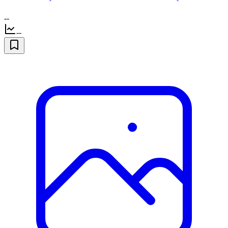
--
--