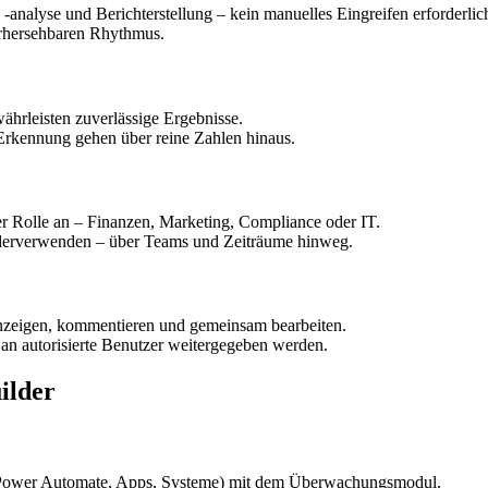
-analyse und Berichterstellung – kein manuelles Eingreifen erforderlic
orhersehbaren Rhythmus.
ährleisten zuverlässige Ergebnisse.
Erkennung gehen über reine Zahlen hinaus.
er Rolle an – Finanzen, Marketing, Compliance oder IT.
ederverwenden – über Teams und Zeiträume hinweg.
nzeigen, kommentieren und gemeinsam bearbeiten.
r an autorisierte Benutzer weitergegeben werden.
ilder
B. Power Automate, Apps, Systeme) mit dem Überwachungsmodul.