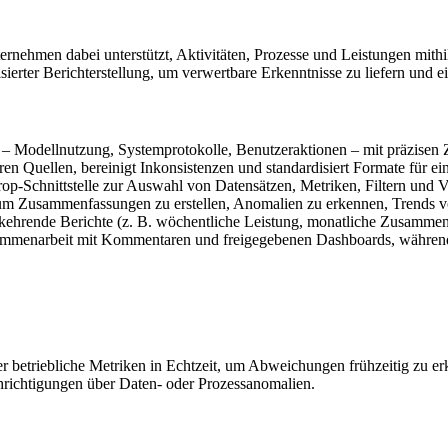
nternehmen dabei unterstützt, Aktivitäten, Prozesse und Leistungen mithi
ierter Berichterstellung, um verwertbare Erkenntnisse zu liefern und ei
en – Modellnutzung, Systemprotokolle, Benutzeraktionen – mit präzisen 
 Quellen, bereinigt Inkonsistenzen und standardisiert Formate für ein
op-Schnittstelle zur Auswahl von Datensätzen, Metriken, Filtern und V
um Zusammenfassungen zu erstellen, Anomalien zu erkennen, Trends vo
ehrende Berichte (z. B. wöchentliche Leistung, monatliche Zusammenfa
menarbeit mit Kommentaren und freigegebenen Dashboards, während r
r betriebliche Metriken in Echtzeit, um Abweichungen frühzeitig zu e
hrichtigungen über Daten- oder Prozessanomalien.