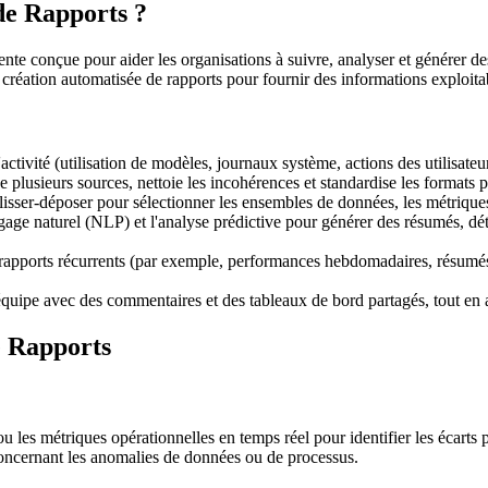
de Rapports ?
ente conçue pour aider les organisations à suivre, analyser et générer des 
 la création automatisée de rapports pour fournir des informations exploita
ctivité (utilisation de modèles, journaux système, actions des utilisate
 plusieurs sources, nettoie les incohérences et standardise les formats p
isser-déposer pour sélectionner les ensembles de données, les métriques, l
ngage naturel (NLP) et l'analyse prédictive pour générer des résumés, dé
pports récurrents (par exemple, performances hebdomadaires, résumés m
quipe avec des commentaires et des tableaux de bord partagés, tout en ap
e Rapports
 les métriques opérationnelles en temps réel pour identifier les écarts
oncernant les anomalies de données ou de processus.