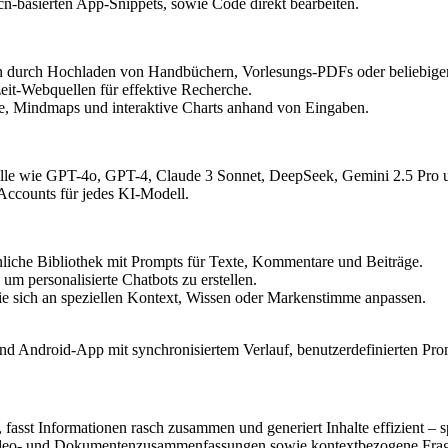
n-basierten App-Snippets, sowie Code direkt bearbeiten.
n durch Hochladen von Handbüchern, Vorlesungs-PDFs oder beliebigem
eit-Webquellen für effektive Recherche.
e, Mindmaps und interaktive Charts anhand von Eingaben.
elle wie GPT-4o, GPT-4, Claude 3 Sonnet, DeepSeek, Gemini 2.5 Pro u
Accounts für jedes KI-Modell.
önliche Bibliothek mit Prompts für Texte, Kommentare und Beiträge.
m personalisierte Chatbots zu erstellen.
 sich an speziellen Kontext, Wissen oder Markenstimme anpassen.
d Android-App mit synchronisiertem Verlauf, benutzerdefinierten Pro
asst Informationen rasch zusammen und generiert Inhalte effizient – sp
 Video- und Dokumentenzusammenfassungen sowie kontextbezogene Fra