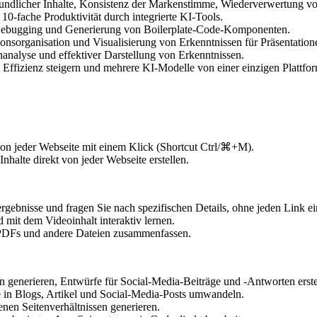
undlicher Inhalte, Konsistenz der Markenstimme, Wiederverwertung von
0-fache Produktivität durch integrierte KI-Tools.
 Debugging und Generierung von Boilerplate-Code-Komponenten.
onsorganisation und Visualisierung von Erkenntnissen für Präsentation
analyse und effektiver Darstellung von Erkenntnissen.
 Effizienz steigern und mehrere KI-Modelle von einer einzigen Plattfo
on jeder Webseite mit einem Klick (Shortcut Ctrl/⌘+M).
alte direkt von jeder Webseite erstellen.
gebnisse und fragen Sie nach spezifischen Details, ohne jeden Link e
t dem Videoinhalt interaktiv lernen.
DFs und andere Dateien zusammenfassen.
n generieren, Entwürfe für Social-Media-Beiträge und -Antworten erste
in Blogs, Artikel und Social-Media-Posts umwandeln.
nen Seitenverhältnissen generieren.