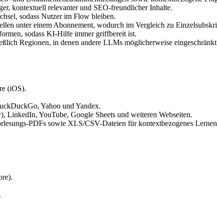
ger, kontextuell relevanter und SEO-freundlicher Inhalte.
hsel, sodass Nutzer im Flow bleiben.
llen unter einem Abonnement, wodurch im Vergleich zu Einzelsubskri
formen, sodass KI-Hilfe immer griffbereit ist.
ließlich Regionen, in denen andere LLMs möglicherweise eingeschränkt
e (iOS).
, DuckDuckGo, Yahoo und Yandex.
ter), LinkedIn, YouTube, Google Sheets und weiteren Webseiten.
Vorlesungs-PDFs sowie XLS/CSV-Dateien für kontextbezogenes Lernen
re).
.