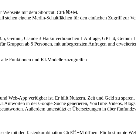
der Webseite mit dem Shortcut: Ctrl/⌘+M.
l stehen eigene Merlin-Schaltflächen für den einfachen Zugriff zur Ve
.5, Gemini, Claude 3 Haiku verbrauchen 1 Anfrage; GPT 4, Gemini 1.5
für Gruppen ab 5 Personen, mit unbegrenzten Anfragen und erweiterte
f alle Funktionen und KI-Modelle zuzugreifen.
ung und Web-App verfügbar ist. Er hilft Nutzern, Zeit und Geld zu spa
n KI-Antworten in der Google-Suche generieren, YouTube-Videos, Blo
 beantworten. Außerdem unterstützt er Übersetzungen in über fünfund
bseite mit der Tastenkombination Ctrl/⌘+M öffnen. Für bestimmte Webs