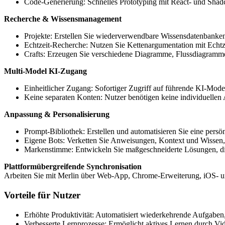
Code-Generierung: Schnelles Prototyping mit React- und Shadc
Recherche & Wissensmanagement
Projekte: Erstellen Sie wiederverwendbare Wissensdatenbanke
Echtzeit-Recherche: Nutzen Sie Kettenargumentation mit Echtz
Crafts: Erzeugen Sie verschiedene Diagramme, Flussdiagramm
Multi-Model KI-Zugang
Einheitlicher Zugang: Sofortiger Zugriff auf führende KI-Mod
Keine separaten Konten: Nutzer benötigen keine individuellen 
Anpassung & Personalisierung
Prompt-Bibliothek: Erstellen und automatisieren Sie eine pers
Eigene Bots: Verketten Sie Anweisungen, Kontext und Wissen, u
Markenstimme: Entwickeln Sie maßgeschneiderte Lösungen, die
Plattformübergreifende Synchronisation
Arbeiten Sie mit Merlin über Web-App, Chrome-Erweiterung, iOS- un
Vorteile für Nutzer
Erhöhte Produktivität: Automatisiert wiederkehrende Aufgaben, f
Verbesserte Lernprozesse: Ermöglicht aktives Lernen durch