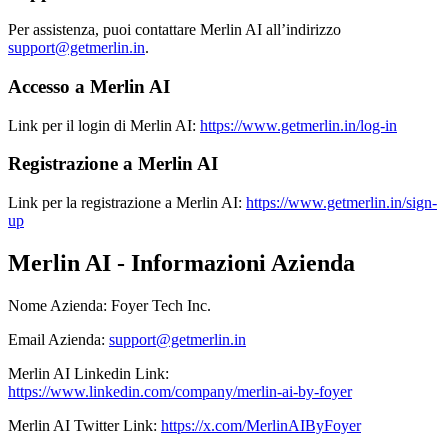
Per assistenza, puoi contattare Merlin AI all’indirizzo
support@getmerlin.in
.
Accesso a Merlin AI
Link per il login di Merlin AI:
https://www.getmerlin.in/log-in
Registrazione a Merlin AI
Link per la registrazione a Merlin AI:
https://www.getmerlin.in/sign-
up
Merlin AI - Informazioni Azienda
Nome Azienda
:
Foyer Tech Inc.
Email Azienda
:
support@getmerlin.in
Merlin AI
Linkedin
Link
:
https://www.linkedin.com/company/merlin-ai-by-foyer
Merlin AI
Twitter
Link
:
https://x.com/MerlinAIByFoyer