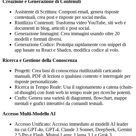
Creazione e Generazione di Contenuti
Assistente di Scrittura: Componi email, genera risposte
contestuali, crea post e risposte per social media.
Riutilizzo Contenuti: Trasforma video YouTube, siti web e
documenti in blog, articoli e post social.
Generazione Immagini: Crea immagini usando oltre 20
modelli e formati diversi.
Generazione Codice: Prototipa rapidamente con snippet di
app basate su React e Shadcn, modifica codice al volo.
Ricerca e Gestione della Conoscenza
Progetti: Crea basi di conoscenza riutilizzabili caricando
manuali, PDF di lezioni o qualsiasi contesto e interrogale per
risposte personalizzate.
Ricerca in Tempo Reale: Usa il ragionamento a catena (chain-
of-thought) con fonti web in tempo reale per ricerche potenti.
Crafts: Genera una varietà di diagrammi, flowchart, mappe
mentali e grafici interattivi da comandi testuali.
Accesso Multi-Modello AI
Accesso Unificato: Accesso immediato ai modelli AI leader
tra cui GPT-4o, GPT-4, Claude 3 Sonnet, DeepSeek, Gemini
2.5 Pro e Flash, Mistral Large, Llama 3.1 e Grok 3.