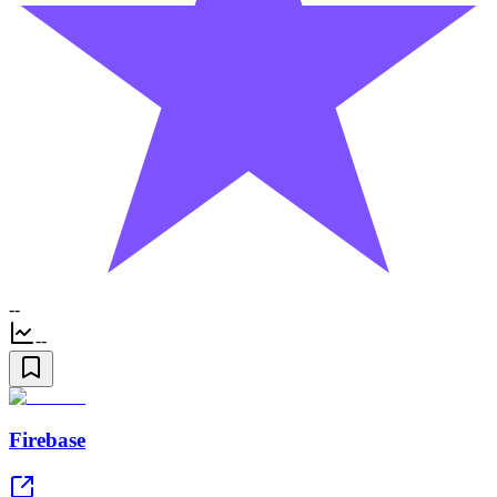
--
--
Firebase