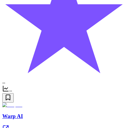
--
--
Warp AI