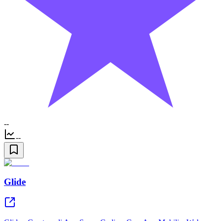
--
--
Glide