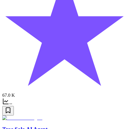
67.0 K
--