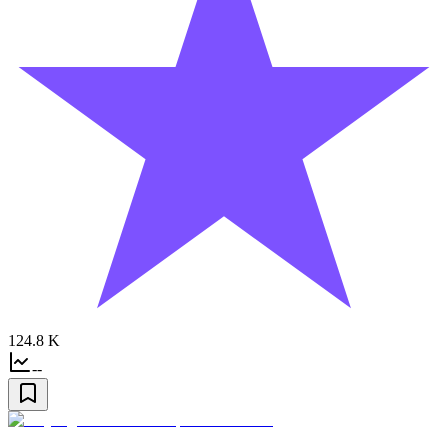
124.8 K
--