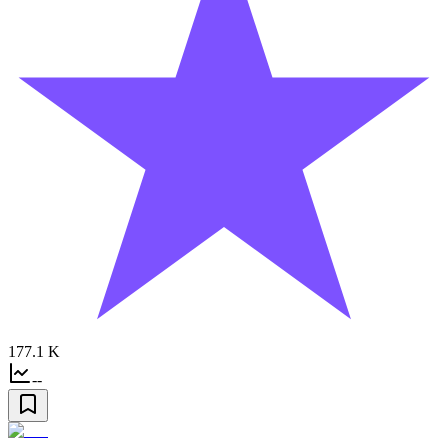
177.1 K
--