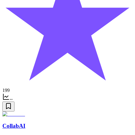
199
--
CollabAI