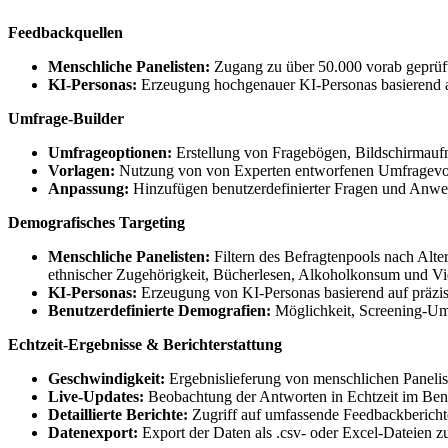
Feedbackquellen
Menschliche Panelisten:
Zugang zu über 50.000 vorab geprüft
KI-Personas:
Erzeugung hochgenauer KI-Personas basierend au
Umfrage-Builder
Umfrageoptionen:
Erstellung von Fragebögen, Bildschirma
Vorlagen:
Nutzung von von Experten entworfenen Umfragevorl
Anpassung:
Hinzufügen benutzerdefinierter Fragen und Anwei
Demografisches Targeting
Menschliche Panelisten:
Filtern des Befragtenpools nach Alte
ethnischer Zugehörigkeit, Bücherlesen, Alkoholkonsum und Vi
KI-Personas:
Erzeugung von KI-Personas basierend auf präzis
Benutzerdefinierte Demografien:
Möglichkeit, Screening-Umfr
Echtzeit-Ergebnisse & Berichterstattung
Geschwindigkeit:
Ergebnislieferung von menschlichen Panelist
Live-Updates:
Beobachtung der Antworten in Echtzeit im Ben
Detaillierte Berichte:
Zugriff auf umfassende Feedbackbericht
Datenexport:
Export der Daten als .csv- oder Excel-Dateien z