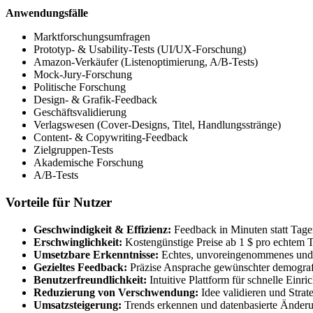
Anwendungsfälle
Marktforschungsumfragen
Prototyp- & Usability-Tests (UI/UX-Forschung)
Amazon-Verkäufer (Listenoptimierung, A/B-Tests)
Mock-Jury-Forschung
Politische Forschung
Design- & Grafik-Feedback
Geschäftsvalidierung
Verlagswesen (Cover-Designs, Titel, Handlungsstränge)
Content- & Copywriting-Feedback
Zielgruppen-Tests
Akademische Forschung
A/B-Tests
Vorteile für Nutzer
Geschwindigkeit & Effizienz:
Feedback in Minuten statt Tage
Erschwinglichkeit:
Kostengünstige Preise ab 1 $ pro echtem Te
Umsetzbare Erkenntnisse:
Echtes, unvoreingenommenes und w
Gezieltes Feedback:
Präzise Ansprache gewünschter demografi
Benutzerfreundlichkeit:
Intuitive Plattform für schnelle Ein
Reduzierung von Verschwendung:
Idee validieren und Strat
Umsatzsteigerung:
Trends erkennen und datenbasierte Änderun