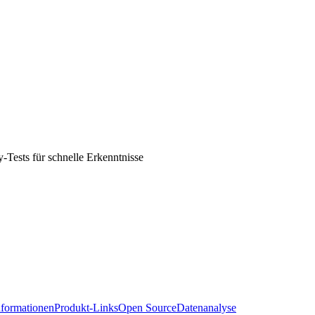
-Tests für schnelle Erkenntnisse
formationen
Produkt-Links
Open Source
Datenanalyse