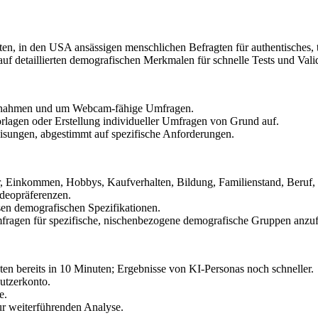
en, in den USA ansässigen menschlichen Befragten für authentisches, 
f detaillierten demografischen Merkmalen für schnelle Tests und Vali
ufnahmen und um Webcam-fähige Umfragen.
agen oder Erstellung individueller Umfragen von Grund auf.
sungen, abgestimmt auf spezifische Anforderungen.
r, Einkommen, Hobbys, Kaufverhalten, Bildung, Familienstand, Beruf,
deopräferenzen.
en demografischen Spezifikationen.
agen für spezifische, nischenbezogene demografische Gruppen anzuforde
en bereits in 10 Minuten; Ergebnisse von KI-Personas noch schneller.
utzerkonto.
e.
ur weiterführenden Analyse.