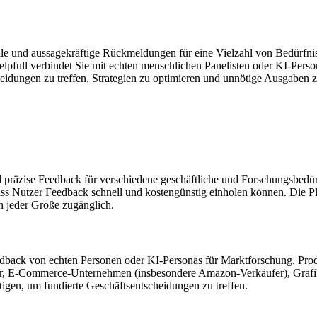
nelle und aussagekräftige Rückmeldungen für eine Vielzahl von Bedürfnis
full verbindet Sie mit echten menschlichen Panelisten oder KI-Perso
idungen zu treffen, Strategien zu optimieren und unnötige Ausgaben zu
 und präzise Feedback für verschiedene geschäftliche und Forschungsbedü
ass Nutzer Feedback schnell und kostengünstig einholen können. Die P
n jeder Größe zugänglich.
dback von echten Personen oder KI-Personas für Marktforschung, Prod
r, E-Commerce-Unternehmen (insbesondere Amazon-Verkäufer), Grafikde
nötigen, um fundierte Geschäftsentscheidungen zu treffen.