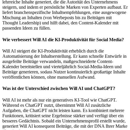
lehrreiche Inhalte generiert, die die Autorität des Unternehmens
steigern, und indem er persönliche Marken von Experten aufbaut. Er
liefert branchenspezifische Inhaltsempfehlungen, eine ausgewogene
Mischung an Inhalten (von Werbeposts bis zu Beiträgen mit
Thought Leadership) und hilft dabei, den Content-Kalender mit
passenden Ideen zu füllen.
Wie verbessert Will AI die KI-Produktivität für Social Media?
Will AI steigert die KI-Produktivität erheblich durch die
Automatisierung der Inhaltserstellung. Er kann schnelle Entwürfe in
ausgefeilte Beiträge verwandeln, maßgeschneiderte Content-
Kalender bereitstellen und vierteljährlich Social-Media-Ideen und
Beiträge generieren, sodass Nutzer kontinuierlich großartige Inhalte
veröffentlichen können, ohne manuellen Aufwand.
Was ist der Unterschied zwischen Will AI und ChatGPT?
Will AI ist mehr als nur ein generatives KI-Tool wie ChatGPT.
Während es ChatGPT nutzt, übernimmt Will AI zusätzliche
Aufgaben, die ChatGPT nicht leisten kann. Es kombiniert mehrere
Funktionen, kritisiert seine Ergebnisse stärker und verfügt über ein
besseres Gedächtnis. Sobald ein Unternehmensprofil erstellt wurde,
generiert Will AI konsequent Beiträge, die mit der DNA Ihrer Marke