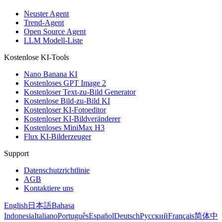
Neuster Agent
Trend-Agent
Open Source Agent
LLM Modell-Liste
Kostenlose KI-Tools
Nano Banana KI
Kostenloses GPT Image 2
Kostenloser Text-zu-Bild Generator
Kostenlose Bild-zu-Bild KI
Kostenloser KI-Fotoeditor
Kostenloser KI-Bildveränderer
Kostenloses MiniMax H3
Flux KI-Bilderzeuger
Support
Datenschutzrichtlinie
AGB
Kontaktiere uns
English
日本語
Bahasa
Indonesia
Italiano
Português
Español
Deutsch
Русский
Français
简体中