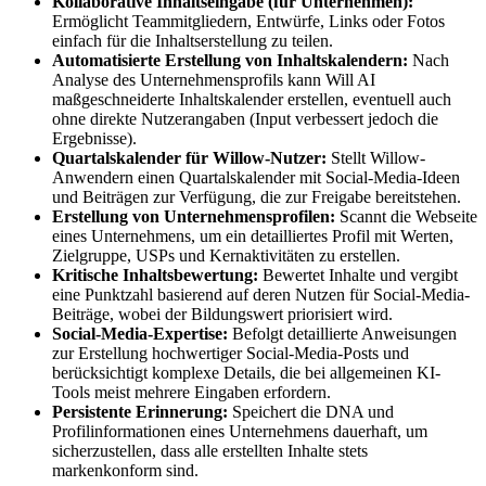
Kollaborative Inhaltseingabe (für Unternehmen):
Ermöglicht Teammitgliedern, Entwürfe, Links oder Fotos
einfach für die Inhaltserstellung zu teilen.
Automatisierte Erstellung von Inhaltskalendern:
Nach
Analyse des Unternehmensprofils kann Will AI
maßgeschneiderte Inhaltskalender erstellen, eventuell auch
ohne direkte Nutzerangaben (Input verbessert jedoch die
Ergebnisse).
Quartalskalender für Willow-Nutzer:
Stellt Willow-
Anwendern einen Quartalskalender mit Social-Media-Ideen
und Beiträgen zur Verfügung, die zur Freigabe bereitstehen.
Erstellung von Unternehmensprofilen:
Scannt die Webseite
eines Unternehmens, um ein detailliertes Profil mit Werten,
Zielgruppe, USPs und Kernaktivitäten zu erstellen.
Kritische Inhaltsbewertung:
Bewertet Inhalte und vergibt
eine Punktzahl basierend auf deren Nutzen für Social-Media-
Beiträge, wobei der Bildungswert priorisiert wird.
Social-Media-Expertise:
Befolgt detaillierte Anweisungen
zur Erstellung hochwertiger Social-Media-Posts und
berücksichtigt komplexe Details, die bei allgemeinen KI-
Tools meist mehrere Eingaben erfordern.
Persistente Erinnerung:
Speichert die DNA und
Profilinformationen eines Unternehmens dauerhaft, um
sicherzustellen, dass alle erstellten Inhalte stets
markenkonform sind.