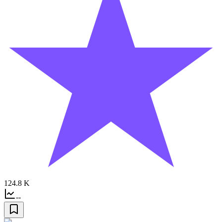
124.8 K
--