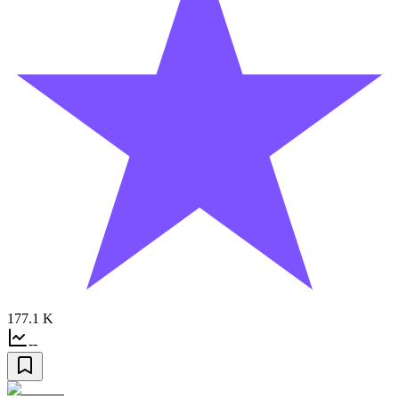
177.1 K
--