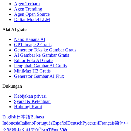
Agen Terbaru
Agen Trending
Agen Open Source
Daftar Model LLM
Alat AI gratis
Nano Banana AI
GPT Image 2 Gratis
Generator Teks ke Gambar Gratis
AI Gambar ke Gambar Gratis
Editor Foto AI Gratis
Pengubah Gambar AI Gratis
MiniMax H3 Gratis
Generator Gambar AI Flux
Dukungan
Kebijakan privasi
Syarat & Ketentuan
Hubungi Kami
English
日本語
Bahasa
Indonesia
Italiano
Português
Español
Deutsch
Русский
Français
简体中
文
繁體中文
한국어
ไทย
Tiếng Việt