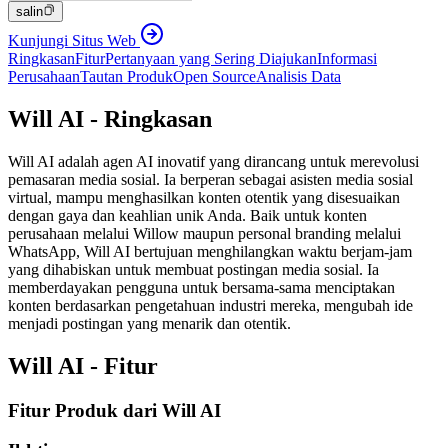
salin
Kunjungi Situs Web
Ringkasan
Fitur
Pertanyaan yang Sering Diajukan
Informasi
Perusahaan
Tautan Produk
Open Source
Analisis Data
Will AI - Ringkasan
Will AI adalah agen AI inovatif yang dirancang untuk merevolusi
pemasaran media sosial. Ia berperan sebagai asisten media sosial
virtual, mampu menghasilkan konten otentik yang disesuaikan
dengan gaya dan keahlian unik Anda. Baik untuk konten
perusahaan melalui Willow maupun personal branding melalui
WhatsApp, Will AI bertujuan menghilangkan waktu berjam-jam
yang dihabiskan untuk membuat postingan media sosial. Ia
memberdayakan pengguna untuk bersama-sama menciptakan
konten berdasarkan pengetahuan industri mereka, mengubah ide
menjadi postingan yang menarik dan otentik.
Will AI - Fitur
Fitur Produk dari Will AI