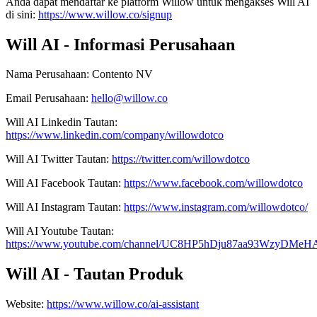
Anda dapat mendaftar ke platform Willow untuk mengakses Will AI
di sini:
https://www.willow.co/signup
Will AI - Informasi Perusahaan
Nama Perusahaan
:
Contento NV
Email Perusahaan
:
hello@willow.co
Will AI
Linkedin
Tautan
:
https://www.linkedin.com/company/willowdotco
Will AI
Twitter
Tautan
:
https://twitter.com/willowdotco
Will AI
Facebook
Tautan
:
https://www.facebook.com/willowdotco
Will AI
Instagram
Tautan
:
https://www.instagram.com/willowdotco/
Will AI
Youtube
Tautan
:
https://www.youtube.com/channel/UC8HP5hDju87aa93WzyDMeH
Will AI - Tautan Produk
Website
:
https://www.willow.co/ai-assistant