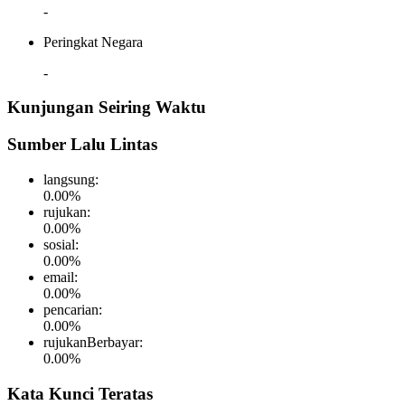
-
Peringkat Negara
-
Kunjungan Seiring Waktu
Sumber Lalu Lintas
langsung
:
0.00
%
rujukan
:
0.00
%
sosial
:
0.00
%
email
:
0.00
%
pencarian
:
0.00
%
rujukanBerbayar
:
0.00
%
Kata Kunci Teratas