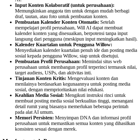
Input Konten Kolaboratif (untuk perusahaan):
Memungkinkan anggota tim untuk dengan mudah berbagi
draf, tautan, atau foto untuk pembuatan konten.
Pembuatan Kalender Konten Otomatis:
Setelah
mempelajari profil perusahaan, Will AI dapat membuat
kalender konten yang disesuaikan, berpotensi tanpa input
langsung dari pengguna (meskipun input meningkatkan hasil).
Kalender Kuartalan untuk Pengguna Willow:
Menyediakan kalender kuartalan penuh ide dan posting media
sosial kepada pengguna Willow, siap untuk disetujui.
Pembuatan Profil Perusahaan:
Memindai situs web
perusahaan untuk membangun profil terperinci termasuk nilai,
target audiens, USPs, dan aktivitas inti.
Tinjauan Konten Kritis:
Mengevaluasi konten dan
menilainya berdasarkan kegunaannya untuk posting media
sosial, dengan memprioritaskan nilai edukasi.
Keahlian Media Sosial:
Mengikuti instruksi rinci untuk
membuat posting media sosial berkualitas tinggi, menangani
detail rumit yang biasanya memerlukan beberapa perintah
pada alat AI umum.
Memori Persisten:
Menyimpan DNA dan informasi profil
perusahaan untuk memastikan semua konten yang dihasilkan
konsisten sesuai dengan merek.