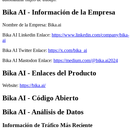
Bika AI - Información de la Empresa
Nombre de la Empresa
:
Bika.ai
Bika AI
Linkedin
Enlace
:
https://www.linkedin.com/company/bika-
ai
Bika AI
Twitter
Enlace
:
https://x.com/bika_ai
Bika AI
Mastodon
Enlace
:
https://medium.com/@bika.ai2024
Bika AI - Enlaces del Producto
Website
:
https://bika.ai/
Bika AI - Código Abierto
Bika AI - Análisis de Datos
Información de Tráfico Más Reciente