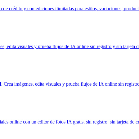
a de crédito y con ediciones ilimitadas para estilos, variaciones, product
edita visuales y prueba flujos de IA online sin registro y sin tarjeta d
Crea imágenes, edita visuales y prueba flujos de IA online sin registro y
es online con un editor de fotos IA gratis, sin registro, sin tarjeta de c