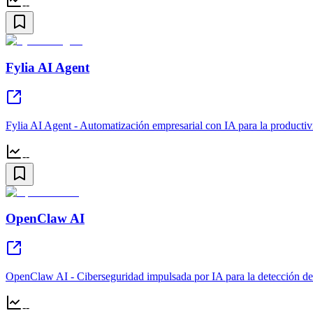
--
Fylia AI Agent
Fylia AI Agent - Automatización empresarial con IA para la productivid
--
OpenClaw AI
OpenClaw AI - Ciberseguridad impulsada por IA para la detección de
--