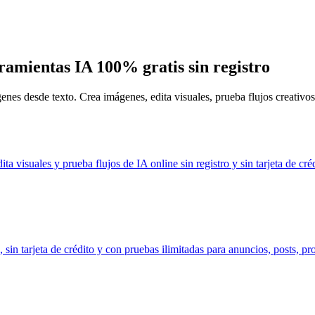
ramientas IA 100% gratis sin registro
s desde texto. Crea imágenes, edita visuales, prueba flujos creativos y 
a visuales y prueba flujos de IA online sin registro y sin tarjeta de créd
, sin tarjeta de crédito y con pruebas ilimitadas para anuncios, posts, pr