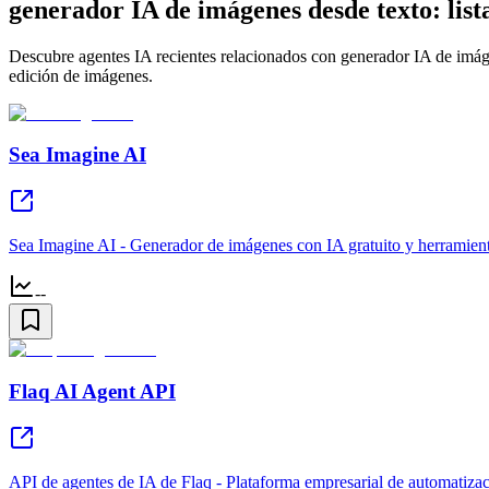
generador IA de imágenes desde texto: lista
Descubre agentes IA recientes relacionados con generador IA de imágen
edición de imágenes.
Sea Imagine AI
Sea Imagine AI - Generador de imágenes con IA gratuito y herramient
--
Flaq AI Agent API
API de agentes de IA de Flaq - Plataforma empresarial de automatizaci