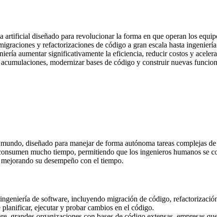
 artificial diseñado para revolucionar la forma en que operan los equip
igraciones y refactorizaciones de código a gran escala hasta ingeniería d
ía aumentar significativamente la eficiencia, reducir costos y acelerar 
 acumulaciones, modernizar bases de código y construir nuevas funcion
mundo, diseñado para manejar de forma autónoma tareas complejas de in
que consumen mucho tiempo, permitiendo que los ingenieros humanos se co
s, mejorando su desempeño con el tiempo.
ingeniería de software, incluyendo migración de código, refactorización,
lanificar, ejecutar y probar cambios en el código.
re, grandes organizaciones con bases de código extensas, empresas que