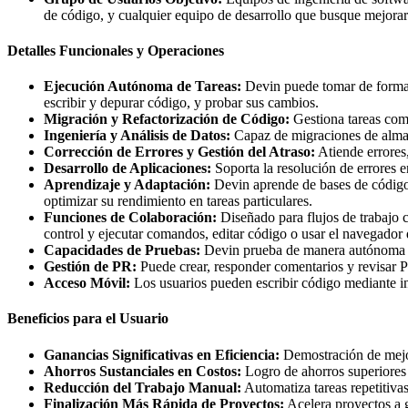
de código, y cualquier equipo de desarrollo que busque mejorar l
Detalles Funcionales y Operaciones
Ejecución Autónoma de Tareas:
Devin puede tomar de forma 
escribir y depurar código, y probar sus cambios.
Migración y Refactorización de Código:
Gestiona tareas comp
Ingeniería y Análisis de Datos:
Capaz de migraciones de almac
Corrección de Errores y Gestión del Atraso:
Atiende errores,
Desarrollo de Aplicaciones:
Soporta la resolución de errores e
Aprendizaje y Adaptación:
Devin aprende de bases de código 
optimizar su rendimiento en tareas particulares.
Funciones de Colaboración:
Diseñado para flujos de trabajo 
control y ejecutar comandos, editar código o usar el navegador
Capacidades de Pruebas:
Devin prueba de manera autónoma s
Gestión de PR:
Puede crear, responder comentarios y revisar 
Acceso Móvil:
Los usuarios pueden escribir código mediante in
Beneficios para el Usuario
Ganancias Significativas en Eficiencia:
Demostración de mejor
Ahorros Sustanciales en Costos:
Logro de ahorros superiores 
Reducción del Trabajo Manual:
Automatiza tareas repetitivas
Finalización Más Rápida de Proyectos:
Acelera proyectos a 