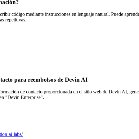
mación?
cribir código mediante instrucciones en lenguaje natural. Puede aprend
as repetitivas.
ontacto para reembolsos de Devin AI
a información de contacto proporcionada en el sitio web de Devin AI, ge
 en "Devin Enterprise".
ion-ai-labs/