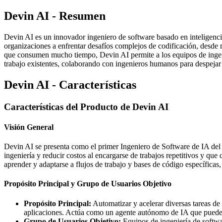
Devin AI - Resumen
Devin AI es un innovador ingeniero de software basado en inteligencia
organizaciones a enfrentar desafíos complejos de codificación, desde m
que consumen mucho tiempo, Devin AI permite a los equipos de ingenier
trabajo existentes, colaborando con ingenieros humanos para despejar
Devin AI - Características
Características del Producto de Devin AI
Visión General
Devin AI se presenta como el primer Ingeniero de Software de IA del 
ingeniería y reducir costos al encargarse de trabajos repetitivos y 
aprender y adaptarse a flujos de trabajo y bases de código específica
Propósito Principal y Grupo de Usuarios Objetivo
Propósito Principal:
Automatizar y acelerar diversas tareas de 
aplicaciones. Actúa como un agente autónomo de IA que puede p
Grupo de Usuarios Objetivo:
Equipos de ingeniería de softwa