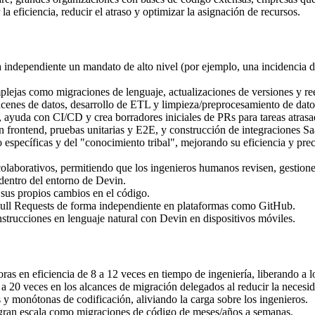
a eficiencia, reducir el atraso y optimizar la asignación de recursos.
independiente un mandato de alto nivel (por ejemplo, una incidencia d
lejas como migraciones de lenguaje, actualizaciones de versiones y re
enes de datos, desarrollo de ETL y limpieza/preprocesamiento de dato
 ayuda con CI/CD y crea borradores iniciales de PRs para tareas atrasa
n frontend, pruebas unitarias y E2E, y construcción de integraciones S
específicas y del "conocimiento tribal", mejorando su eficiencia y prec
colaborativos, permitiendo que los ingenieros humanos revisen, gestio
 dentro del entorno de Devin.
us propios cambios en el código.
Pull Requests de forma independiente en plataformas como GitHub.
strucciones en lenguaje natural con Devin en dispositivos móviles.
as en eficiencia de 8 a 12 veces en tiempo de ingeniería, liberando a 
a 20 veces en los alcances de migración delegados al reducir la necesi
 y monótonas de codificación, aliviando la carga sobre los ingenieros.
gran escala como migraciones de código de meses/años a semanas.