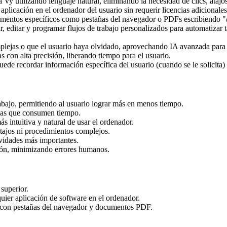
 Vy utilizando lenguaje natural, eliminando la necesidad de clics, ataj
aplicación en el ordenador del usuario sin requerir licencias adicionale
elementos específicos como pestañas del navegador o PDFs escribiendo
 editar y programar flujos de trabajo personalizados para automatizar t
omplejas o que el usuario haya olvidado, aprovechando IA avanzada par
s con alta precisión, liberando tiempo para el usuario.
de recordar información específica del usuario (cuando se le solicita) 
abajo, permitiendo al usuario lograr más en menos tiempo.
ivas que consumen tiempo.
 intuitiva y natural de usar el ordenador.
tajos ni procedimientos complejos.
vidades más importantes.
sión, minimizando errores humanos.
superior.
uier aplicación de software en el ordenador.
a con pestañas del navegador y documentos PDF.