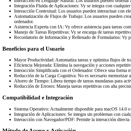
Interacción en Lenguaje Natural: Los usuarios pueden ordenar a
Integración Fluida de Aplicaciones: Vy se integra con cualquier 
Interacción Contextual: Los usuarios pueden interactuar con 
Automatización de Flujos de Trabajo: Los usuarios pueden crear,
ordenador.
Asistencia Experta con IA: Vy ofrece asistencia para tareas c
Manejo de Tareas Repetitivas: Vy se encarga de tareas repetitiva
Recordatorio de Información y Rellenado de Formularios: Vy pue
Beneficios para el Usuario
Mayor Productividad: Automatiza tareas y optimiza flujos de tr
Eficiencia Mejorada: Elimina la navegación y acciones repetit
Interacción Simplificada con el Ordenador: Ofrece una forma más
Reducción de la Carga Cognitiva: No es necesario memorizar a
Ahorro de Tiempo: Libera tiempo de tareas mundanas para acti
Reducción de Errores: Maneja tareas repetitivas con alta preci
Compatibilidad e Integración
Sistema Operativo: Actualmente disponible para macOS 14.0 o 
Integración de Aplicaciones: Se integra sin problemas con cualq
Interacción con Navegador/PDF: Permite la interacción direct
Método de Acceso y Activación