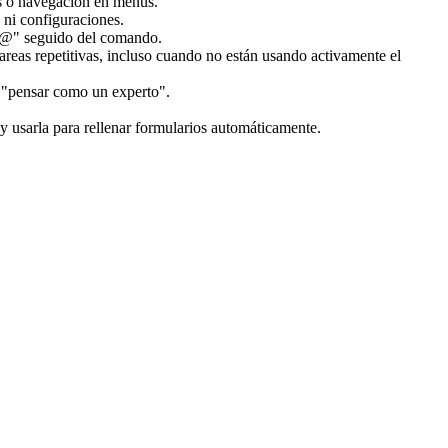
os o navegación en menús.
s ni configuraciones.
 "@" seguido del comando.
areas repetitivas, incluso cuando no están usando activamente el
a "pensar como un experto".
y usarla para rellenar formularios automáticamente.