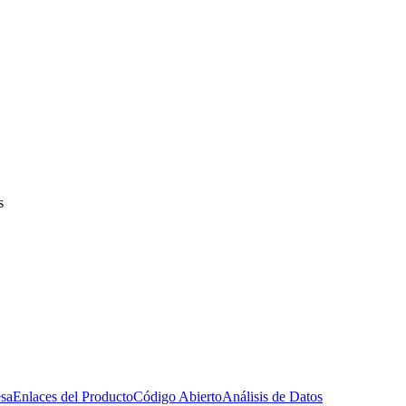
s
esa
Enlaces del Producto
Código Abierto
Análisis de Datos