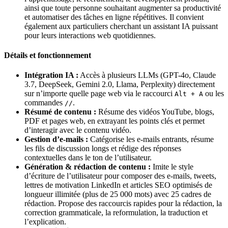
ainsi que toute personne souhaitant augmenter sa productivité
et automatiser des tâches en ligne répétitives. Il convient
également aux particuliers cherchant un assistant IA puissant
pour leurs interactions web quotidiennes.
Détails et fonctionnement
Intégration IA :
Accès à plusieurs LLMs (GPT-4o, Claude
3.7, DeepSeek, Gemini 2.0, Llama, Perplexity) directement
sur n’importe quelle page web via le raccourci
ou les
Alt + A
commandes
.
//
Résumé de contenu :
Résume des vidéos YouTube, blogs,
PDF et pages web, en extrayant les points clés et permet
d’interagir avec le contenu vidéo.
Gestion d’e-mails :
Catégorise les e-mails entrants, résume
les fils de discussion longs et rédige des réponses
contextuelles dans le ton de l’utilisateur.
Génération & rédaction de contenu :
Imite le style
d’écriture de l’utilisateur pour composer des e-mails, tweets,
lettres de motivation LinkedIn et articles SEO optimisés de
longueur illimitée (plus de 25 000 mots) avec 25 cadres de
rédaction. Propose des raccourcis rapides pour la rédaction, la
correction grammaticale, la reformulation, la traduction et
l’explication.