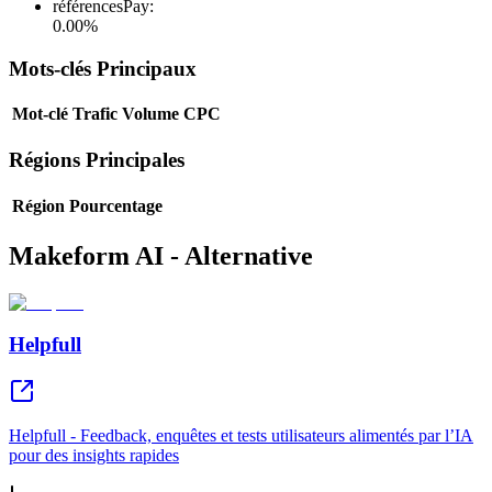
référencesPay
:
0.00
%
Mots-clés Principaux
Mot-clé
Trafic
Volume
CPC
Régions Principales
Région
Pourcentage
Makeform AI - Alternative
Helpfull
Helpfull - Feedback, enquêtes et tests utilisateurs alimentés par l’IA
pour des insights rapides