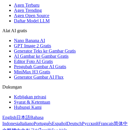
Agen Terbaru
Agen Trending
Agen Open Source
Daftar Model LLM
Alat AI gratis
Nano Banana AI
GPT Image 2 Gratis
Generator Teks ke Gambar Gratis
AI Gambar ke Gambar Gratis
Editor Foto AI Gratis
Pengubah Gambar AI Gratis
MiniMax H3 Gratis
Generator Gambar AI Flux
Dukungan
Kebijakan privasi
Syarat & Ketentuan
Hubungi Kami
English
日本語
Bahasa
Indonesia
Italiano
Português
Español
Deutsch
Русский
Français
简体中