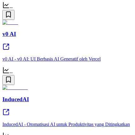
--
v0 AI
v0 AI - v0 AI: UI Berbasis AI Generatif oleh Vercel
--
InducedAI
InducedAI - Otomatisasi AI untuk Produktivitas yang Ditingkatkan