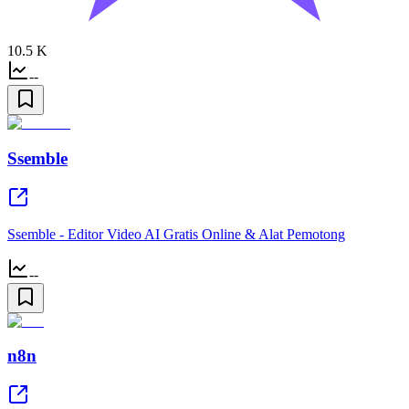
10.5 K
--
Ssemble
Ssemble - Editor Video AI Gratis Online & Alat Pemotong
--
n8n