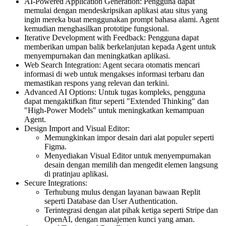
AI-Powered Application Generation: Pengguna dapat
memulai dengan mendeskripsikan aplikasi atau situs yang
ingin mereka buat menggunakan prompt bahasa alami. Agent
kemudian menghasilkan prototipe fungsional.
Iterative Development with Feedback: Pengguna dapat
memberikan umpan balik berkelanjutan kepada Agent untuk
menyempurnakan dan meningkatkan aplikasi.
Web Search Integration: Agent secara otomatis mencari
informasi di web untuk mengakses informasi terbaru dan
memastikan respons yang relevan dan terkini.
Advanced AI Options: Untuk tugas kompleks, pengguna
dapat mengaktifkan fitur seperti "Extended Thinking" dan
"High-Power Models" untuk meningkatkan kemampuan
Agent.
Design Import and Visual Editor:
Memungkinkan impor desain dari alat populer seperti
Figma.
Menyediakan Visual Editor untuk menyempurnakan
desain dengan memilih dan mengedit elemen langsung
di pratinjau aplikasi.
Secure Integrations:
Terhubung mulus dengan layanan bawaan Replit
seperti Database dan User Authentication.
Terintegrasi dengan alat pihak ketiga seperti Stripe dan
OpenAI, dengan manajemen kunci yang aman.