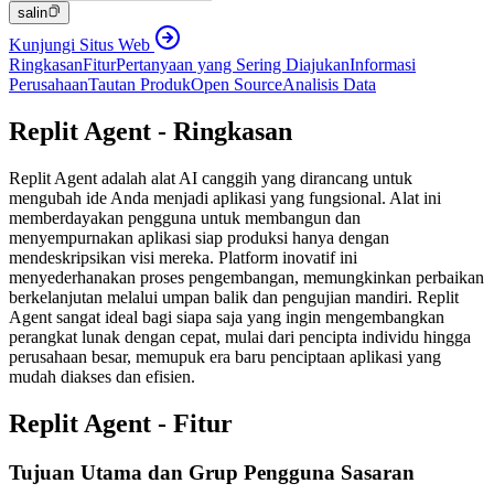
salin
Kunjungi Situs Web
Ringkasan
Fitur
Pertanyaan yang Sering Diajukan
Informasi
Perusahaan
Tautan Produk
Open Source
Analisis Data
Replit Agent - Ringkasan
Replit Agent adalah alat AI canggih yang dirancang untuk
mengubah ide Anda menjadi aplikasi yang fungsional. Alat ini
memberdayakan pengguna untuk membangun dan
menyempurnakan aplikasi siap produksi hanya dengan
mendeskripsikan visi mereka. Platform inovatif ini
menyederhanakan proses pengembangan, memungkinkan perbaikan
berkelanjutan melalui umpan balik dan pengujian mandiri. Replit
Agent sangat ideal bagi siapa saja yang ingin mengembangkan
perangkat lunak dengan cepat, mulai dari pencipta individu hingga
perusahaan besar, memupuk era baru penciptaan aplikasi yang
mudah diakses dan efisien.
Replit Agent - Fitur
Tujuan Utama dan Grup Pengguna Sasaran