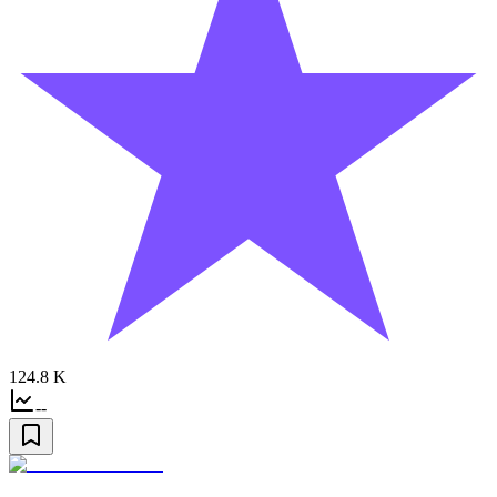
124.8 K
--