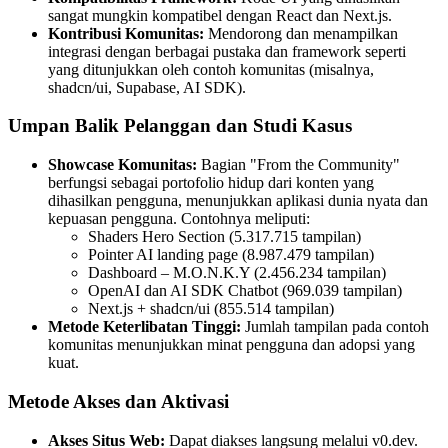
sangat mungkin kompatibel dengan React dan Next.js.
Kontribusi Komunitas:
Mendorong dan menampilkan
integrasi dengan berbagai pustaka dan framework seperti
yang ditunjukkan oleh contoh komunitas (misalnya,
shadcn/ui, Supabase, AI SDK).
Umpan Balik Pelanggan dan Studi Kasus
Showcase Komunitas:
Bagian "From the Community"
berfungsi sebagai portofolio hidup dari konten yang
dihasilkan pengguna, menunjukkan aplikasi dunia nyata dan
kepuasan pengguna. Contohnya meliputi:
Shaders Hero Section (5.317.715 tampilan)
Pointer AI landing page (8.987.479 tampilan)
Dashboard – M.O.N.K.Y (2.456.234 tampilan)
OpenAI dan AI SDK Chatbot (969.039 tampilan)
Next.js + shadcn/ui (855.514 tampilan)
Metode Keterlibatan Tinggi:
Jumlah tampilan pada contoh
komunitas menunjukkan minat pengguna dan adopsi yang
kuat.
Metode Akses dan Aktivasi
Akses Situs Web:
Dapat diakses langsung melalui v0.dev.