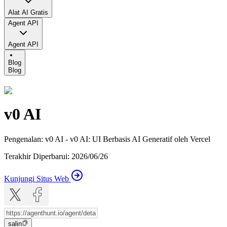
Alat AI Gratis
Agent API
Agent API
Blog
Blog
v0 AI
Pengenalan
:
v0 AI - v0 AI: UI Berbasis AI Generatif oleh Vercel
Terakhir Diperbarui
:
2026/06/26
Kunjungi Situs Web
salin