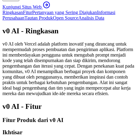
Kunjungi Situs Web
Ringkasan
Fitur
Pertanyaan yang Sering Diajukan
Informasi
Perusahaan
Tautan Produk
Open Source
Analisis Data
v0 AI - Ringkasan
v0 AI oleh Vercel adalah platform inovatif yang dirancang untuk
mempermudah proses pembuatan dan pengiriman aplikasi. Platform
ini memberdayakan pengguna untuk mengubah prompt menjadi
kode yang telah disempurnakan dan siap dikirim, mendorong
pengembangan dan iterasi yang cepat. Dengan penekanan kuat pada
komunitas, v0 AI menampilkan berbagai proyek dan komponen
yang dibuat oleh penggunanya, memberikan inspirasi dan contoh
praktis untuk berbagai kebutuhan pengembangan. Alat ini sangat
ideal bagi pengembang dan tim yang ingin mempercepat alur kerja
mereka dan mewujudkan ide-ide mereka secara efisien.
v0 AI - Fitur
Fitur Produk dari v0 AI
Ikhtisar