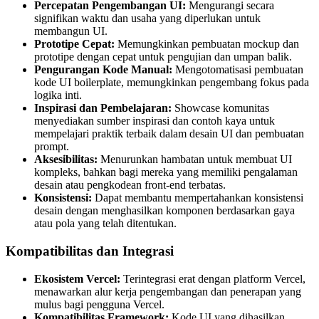
Percepatan Pengembangan UI:
Mengurangi secara
signifikan waktu dan usaha yang diperlukan untuk
membangun UI.
Prototipe Cepat:
Memungkinkan pembuatan mockup dan
prototipe dengan cepat untuk pengujian dan umpan balik.
Pengurangan Kode Manual:
Mengotomatisasi pembuatan
kode UI boilerplate, memungkinkan pengembang fokus pada
logika inti.
Inspirasi dan Pembelajaran:
Showcase komunitas
menyediakan sumber inspirasi dan contoh kaya untuk
mempelajari praktik terbaik dalam desain UI dan pembuatan
prompt.
Aksesibilitas:
Menurunkan hambatan untuk membuat UI
kompleks, bahkan bagi mereka yang memiliki pengalaman
desain atau pengkodean front-end terbatas.
Konsistensi:
Dapat membantu mempertahankan konsistensi
desain dengan menghasilkan komponen berdasarkan gaya
atau pola yang telah ditentukan.
Kompatibilitas dan Integrasi
Ekosistem Vercel:
Terintegrasi erat dengan platform Vercel,
menawarkan alur kerja pengembangan dan penerapan yang
mulus bagi pengguna Vercel.
Kompatibilitas Framework:
Kode UI yang dihasilkan