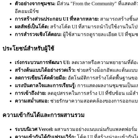
ตัวอย่างจากชุมชน:
มีส่วน "From the Community" ที่แสดงตัวอ
อีคอมเมิร์ซ
การสร้างส่วนประกอบ UI ที่หลากหลาย:
สามารถสร้างชิ้นส่
ผลลัพธ์เป็นโค้ด:
สร้างโค้ด UI ที่สามารถนำไปใช้งานในโป
การสำรวจเชิงโต้ตอบ:
ผู้ใช้สามารถดูรายละเอียด UI ที่ชุม
ประโยชน์สำหรับผู้ใช้
เร่งกระบวนการพัฒนา UI:
ลดเวลาหรือความพยายามที่ต้อง
สร้างต้นแบบได้อย่างรวดเร็ว:
ช่วยสร้างม็อกอัพและต้นแบ
ลดการเขียนโค้ดด้วยมือ:
อัตโนมัติการสร้างโค้ดพื้นฐานของ
แรงบันดาลใจและการเรียนรู้:
การแสดงผลงานชุมชนเป็นแหล่ง
การเข้าถึงง่าย:
ลดอุปสรรคในการสร้าง UI ที่ซับซ้อน แม้ส
ความสม่ำเสมอ:
ช่วยรักษาความสอดคล้องของการออกแบบด
ความเข้ากันได้และการผสานรวม
ระบบนิเวศ Vercel:
ผสานรวมอย่างแนบแน่นกับแพลตฟอร์ม Ver
ความเข้ากันได้กับเฟรมเวิร์ก:
โค้ด UI ที่สร้างน่าจะเข้ากันได