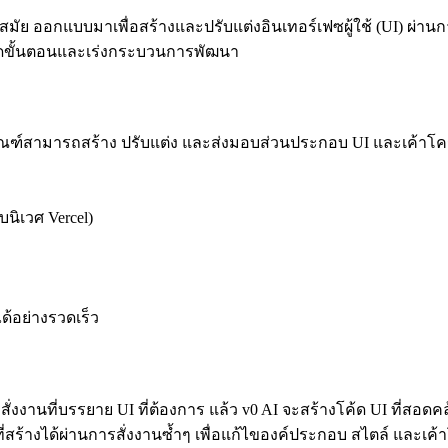
ล้ำสมัย ออกแบบมาเพื่อสร้างและปรับแต่งอินเทอร์เฟซผู้ใช้ (UI) ผ่
ยลดขั้นตอนและเร่งกระบวนการพัฒนา
ภัณฑ์สามารถสร้าง ปรับแต่ง และส่งมอบส่วนประกอบ UI และเค้าโคร
นิเวศ Vercel)
ด้อย่างรวดเร็ว
สั่งงานที่บรรยาย UI ที่ต้องการ แล้ว v0 AI จะสร้างโค้ด UI ที่สอดค
ที่สร้างได้ผ่านการสั่งงานซ้ำๆ เพื่อแก้ไของค์ประกอบ สไตล์ และเค