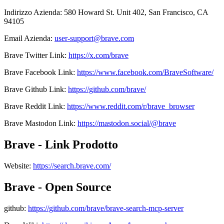
Indirizzo Azienda
:
580 Howard St. Unit 402, San Francisco, CA
94105
Email Azienda
:
user-support@brave.com
Brave
Twitter
Link
:
https://x.com/brave
Brave
Facebook
Link
:
https://www.facebook.com/BraveSoftware/
Brave
Github
Link
:
https://github.com/brave/
Brave
Reddit
Link
:
https://www.reddit.com/r/brave_browser
Brave
Mastodon
Link
:
https://mastodon.social/@brave
Brave - Link Prodotto
Website
:
https://search.brave.com/
Brave - Open Source
github
:
https://github.com/brave/brave-search-mcp-server