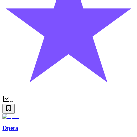
--
--
Opera