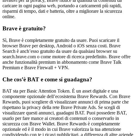
invasivi per la privacy, Brave riduce la quantità di contenuti da
caricare in ogni pagina web, portando a caricamenti più rapidi,
risparmi di tempo, dati e batteria, oltre a migliorare la sicurezza
online.
Brave è gratuito?
Sì, Brave è completamente gratuito da usare. Puoi scaricare il
browser Brave per desktop, Android o iOS senza costi. Brave
Search è anch’esso gratuito da usare da qualsiasi browser su
search.brave.com o come motore di ricerca predefinito. Brave offre
anche funzionalità premium in abbonamento come Brave Talk
Premium e Brave Firewall + VPN.
Che cos’è BAT e come si guadagna?
BAT sta per Basic Attention Token. È un asset digitale e una
componente opzionale dell’ecosistema Brave Rewards. Con Brave
Rewards, puoi scegliere di visualizzare annunci di prima parte che
rispettano la privacy della rete Brave Private Ads. Se scegli di
visualizzare questi annunci, guadagni BAT. Puoi possedere BAT,
usarlo per fare mance ai creatori di contenuti o conservarlo in
sicurezza con Brave Wallet. Brave Rewards è completamente
opzionale ed è il modo in cui Brave valorizza la tua attenzione
condividendo con te i ricavi pubblicitari, a differenza di altre aziende