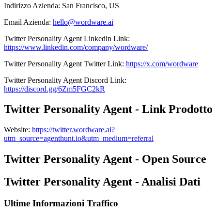
Indirizzo Azienda
:
San Francisco, US
Email Azienda
:
hello@wordware.ai
Twitter Personality Agent
Linkedin
Link
:
https://www.linkedin.com/company/wordware/
Twitter Personality Agent
Twitter
Link
:
https://x.com/wordware
Twitter Personality Agent
Discord
Link
:
https://discord.gg/6Zm5FGC2kR
Twitter Personality Agent - Link Prodotto
Website
:
https://twitter.wordware.ai?
utm_source=agenthunt.io&utm_medium=referral
Twitter Personality Agent - Open Source
Twitter Personality Agent - Analisi Dati
Ultime Informazioni Traffico