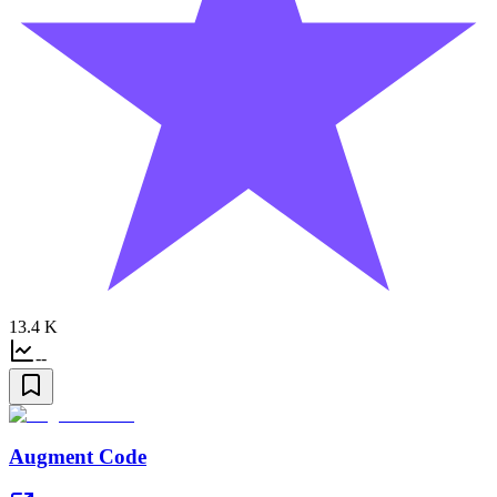
13.4 K
--
Augment Code