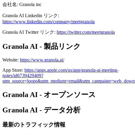
会社名
:
Granola inc
Granola AI
Linkedin
リンク
:
https://www.linkedin.com/company/meetgranola
Granola AI
Twitter
リンク
:
https://twitter.com/meetgranola
Granola AI - 製品リンク
Website
:
https://www.granola.ai/
App Store
:
https://apps.apple.com/us/app/granola-ai-meeting-
notes/id6739429409?
utm_source=loops&utm_medium=email&utm_campaign=web_down
Granola AI - オープンソース
Granola AI - データ分析
最新のトラフィック情報