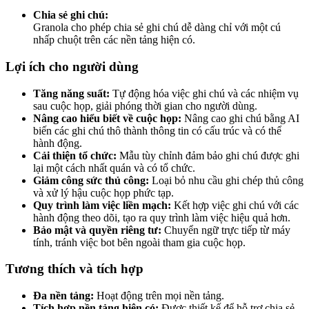
Chia sẻ ghi chú:
Granola cho phép chia sẻ ghi chú dễ dàng chỉ với một cú
nhấp chuột trên các nền tảng hiện có.
Lợi ích cho người dùng
Tăng năng suất:
Tự động hóa việc ghi chú và các nhiệm vụ
sau cuộc họp, giải phóng thời gian cho người dùng.
Nâng cao hiểu biết về cuộc họp:
Nâng cao ghi chú bằng AI
biến các ghi chú thô thành thông tin có cấu trúc và có thể
hành động.
Cải thiện tổ chức:
Mẫu tùy chỉnh đảm bảo ghi chú được ghi
lại một cách nhất quán và có tổ chức.
Giảm công sức thủ công:
Loại bỏ nhu cầu ghi chép thủ công
và xử lý hậu cuộc họp phức tạp.
Quy trình làm việc liền mạch:
Kết hợp việc ghi chú với các
hành động theo dõi, tạo ra quy trình làm việc hiệu quả hơn.
Bảo mật và quyền riêng tư:
Chuyển ngữ trực tiếp từ máy
tính, tránh việc bot bên ngoài tham gia cuộc họp.
Tương thích và tích hợp
Đa nền tảng:
Hoạt động trên mọi nền tảng.
Tích hợp nền tảng hiện có:
Được thiết kế để hỗ trợ chia sẻ