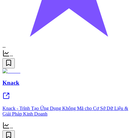
--
--
Knack
Knack - Trình Tạo Ứng Dụng Không Mã cho Cơ Sở Dữ Liệu &
Giải Pháp Kinh Doanh
--