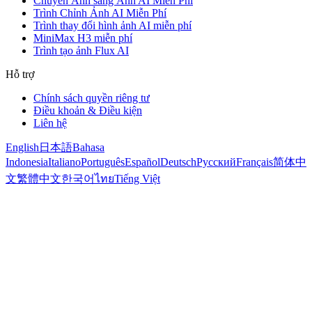
Chuyển Ảnh sang Ảnh AI Miễn Phí
Trình Chỉnh Ảnh AI Miễn Phí
Trình thay đổi hình ảnh AI miễn phí
MiniMax H3 miễn phí
Trình tạo ảnh Flux AI
Hỗ trợ
Chính sách quyền riêng tư
Điều khoản & Điều kiện
Liên hệ
English
日本語
Bahasa
Indonesia
Italiano
Português
Español
Deutsch
Русский
Français
简体中
文
繁體中文
한국어
ไทย
Tiếng Việt