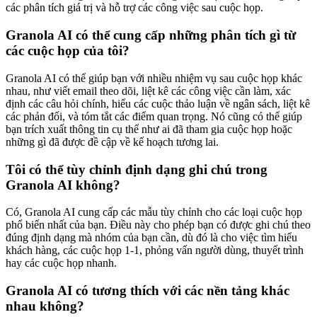
các phân tích giá trị và hỗ trợ các công việc sau cuộc họp.
Granola AI có thể cung cấp những phân tích gì từ
các cuộc họp của tôi?
Granola AI có thể giúp bạn với nhiều nhiệm vụ sau cuộc họp khác
nhau, như viết email theo dõi, liệt kê các công việc cần làm, xác
định các câu hỏi chính, hiểu các cuộc thảo luận về ngân sách, liệt kê
các phản đối, và tóm tắt các điểm quan trọng. Nó cũng có thể giúp
bạn trích xuất thông tin cụ thể như ai đã tham gia cuộc họp hoặc
những gì đã được đề cập về kế hoạch tương lai.
Tôi có thể tùy chỉnh định dạng ghi chú trong
Granola AI không?
Có, Granola AI cung cấp các mẫu tùy chỉnh cho các loại cuộc họp
phổ biến nhất của bạn. Điều này cho phép bạn có được ghi chú theo
đúng định dạng mà nhóm của bạn cần, dù đó là cho việc tìm hiểu
khách hàng, các cuộc họp 1-1, phỏng vấn người dùng, thuyết trình
hay các cuộc họp nhanh.
Granola AI có tương thích với các nền tảng khác
nhau không?