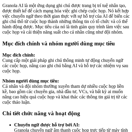
Granola AI là một ứng dụng ghi chú được trang bị trí tuệ nhân tạo,
được thiết kế để cách mạng hóa việc ghi chép cuộc họp. Nó kết hợp
việc chuyển ngữ theo thời gian thực với sự hỗ trợ của AI để biến các
ghi chú thô từ cuộc họp thành những thông tin có tổ chức và có thể
hành động được. Mục tiêu của nó là tinh giản quy trình làm việc sau
cuộc họp và cải thiện năng suất cho cá nhân cũng như đội nhóm.
Mục đích chính và nhóm người dùng mục tiêu
Mục đích chính:
Cung cấp một giải pháp ghi chú thông minh tự động chuyển ngữ
các cuộc họp, nâng cao ghi chú bằng AI và hỗ trợ các nhiệm vụ sau
cuộc họp.
Nhóm người dùng mục tiêu:
Cá nhân và đội nhóm thường xuyên tham dự nhiều cuộc họp liền
kề, bao gồm các chuyên gia, nhà đầu tư, VCs, và bất kỳ ai muốn
nâng cao hiệu quả cuộc họp và khai thác các thông tin giá trị từ các
cuộc thảo luận.
Chi tiết chức năng và hoạt động
Chuyển ngữ được hỗ trợ bởi AI:
Granola chuyển ngữ âm thanh cuộc họp trực tiếp từ máy tính