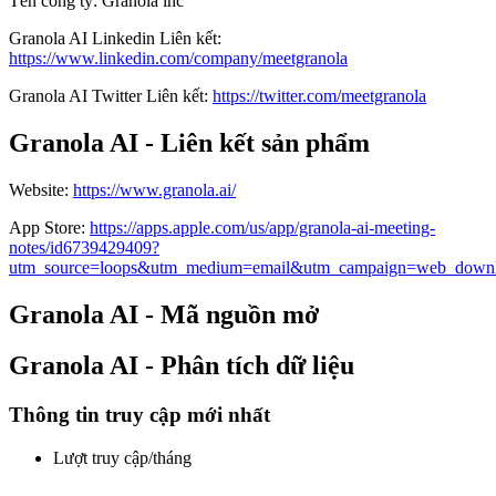
Tên công ty
:
Granola inc
Granola AI
Linkedin
Liên kết
:
https://www.linkedin.com/company/meetgranola
Granola AI
Twitter
Liên kết
:
https://twitter.com/meetgranola
Granola AI - Liên kết sản phẩm
Website
:
https://www.granola.ai/
App Store
:
https://apps.apple.com/us/app/granola-ai-meeting-
notes/id6739429409?
utm_source=loops&utm_medium=email&utm_campaign=web_down
Granola AI - Mã nguồn mở
Granola AI - Phân tích dữ liệu
Thông tin truy cập mới nhất
Lượt truy cập/tháng
-