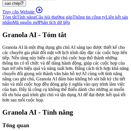
sao chép
Truy cập Website
Tóm tắt
Tính năng
Câu hỏi thường gặp
Thông tin công ty
Liên kết sản
phẩm
Mã nguồn mở
Phân tích dữ liệu
Granola AI - Tóm tắt
Granola AI là một ứng dụng ghi chú AI sáng tạo được thiết kế cho
các chuyên gia phải đối mặt với lịch trình dày đặc các cuộc họp liên
tiếp. Nền tảng này biến các ghi chú cuộc họp thô thành những
thông tin có tổ chức và dễ dàng hành động, giúp các cuộc họp của
bạn trở nên hiệu quả và năng suất hơn. Bằng cách tích hợp khả năng
chuyển đổi giọng nói thành văn bản hỗ trợ AI cùng với tính năng
nâng cao ghi chú, Granola AI đảm bảo không bỏ sót bất kỳ chi tiết
nào và mỗi cuộc họp đều đóng góp ý nghĩa vào quy trình làm việc
của bạn. Đây là công cụ không thể thiếu dành cho những ai muốn
tối ưu hóa quá trình ghi chú và tận dụng AI để đạt được kết quả tốt
hơn sau mỗi cuộc họp.
Granola AI - Tính năng
Tổng quan