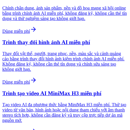
Chỉnh chân dung, ảnh sản phẩm, nền và đồ họa mạng xã hội online
bằng trình chỉnh ảnh AI miễn phí, không đăng ký, không cần thẻ tín
dụng và thử nghiệm sáng tạo không giới hạn.
Dùng miễn phí
Trình thay đổi hình ảnh AI miễn phí
Thay đổi vật thể, người, trang phục, nền, màu sắc và cảnh quảng
cáo bằng trình thay đổi hình ảnh kiêm trình chỉnh ảnh AI miễn phí.
Không đăng ký, không cần thẻ tín dụng và chỉnh sửa sáng tạo
không giới hạn.
Dùng miễn phí
Trình tạo video AI MiniMax H3 miễn phí
Tạo video AI đa phương thức bằng MiniMax H3 miễn phí. Thử tạo
video từ văn bản, hình ảnh hoặc nội dung tham chiếu với âm thanh
stereo tích hợp, không cần đăng ký và truy cập trực tiếp dự án mã
nguồn mở.