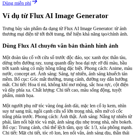
Dùng miễn phí
Ví dụ từ Flux AI Image Generator
Trưng bày sản phẩm đa dạng từ Flux AI Image Generator: từ ảnh
thương mại điện tử tới thời trang, thể hiện khả năng tạo/chỉnh ảnh.
Dùng Flux AI chuyển văn bản thành hình ảnh
Một đoàn tàu cổ với cửa sổ trước độc đáo, sọc xanh dọc thân tàu,
dừng trên đường ray, xung quanh đầy hoa dại rực rỡ đủ màu, bầu
trời xanh sáng có mây hồng trắng đặc biệt. Phong cách: Anime, màu
nước, concept art. Ánh sáng: Sáng, tự nhiên, ánh sáng khuếch tán
mềm. Bố cục: Góc mắt thường, trung cảnh, đường ray dẫn hướng
mắt. Chi tiết: Hoa tỉ mỉ, không khí mơ mộng, sắc hoa rực, cột điện
và dây phía xa. Chất lượng: Chi tiết cao, màu sống động, tuyệt
phẩm, minh họa.
Một người phụ nữ tóc vàng óng ánh dài, mặc len cổ lọ kem, nhìn
suy tư sang trái, ngồi cạnh cửa sổ lớn trong nhà, nền mờ có cốc
trắng phía trước. Phong cách: Ảnh thật. Ánh sáng: Nắng tự nhiên từ
phải, làm nổi bật tóc và mặt, ánh sáng dịu nhẹ trong nhà, nền bokeh.
Bố cục: Trung cảnh, chủ thể lệch tâm, quy tắc 1/3, xóa phông mạnh.
Chi tiết: Mặt chi tiết, tóc rõ lọn, len nổi vân, ánh sáng dịu, thần thái