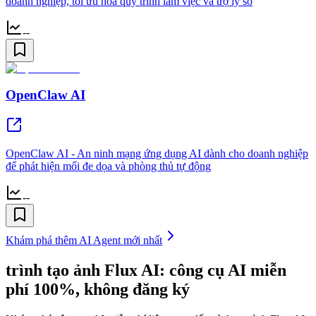
doanh nghiệp, tối ưu hóa quy trình làm việc và trợ lý số
--
OpenClaw AI
OpenClaw AI - An ninh mạng ứng dụng AI dành cho doanh nghiệp
để phát hiện mối đe dọa và phòng thủ tự động
--
Khám phá thêm AI Agent mới nhất
trình tạo ảnh Flux AI: công cụ AI miễn
phí 100%, không đăng ký