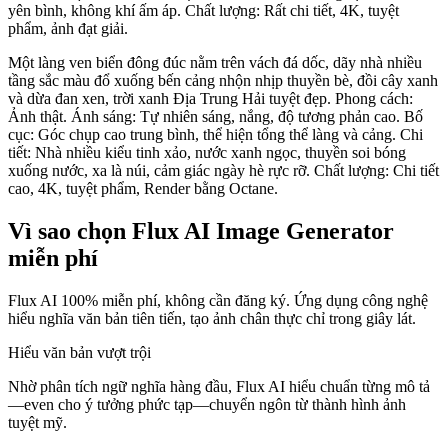
yên bình, không khí ấm áp. Chất lượng: Rất chi tiết, 4K, tuyệt
phẩm, ảnh đạt giải.
Một làng ven biển đông đúc nằm trên vách đá dốc, dãy nhà nhiều
tầng sắc màu đổ xuống bến cảng nhộn nhịp thuyền bè, đồi cây xanh
và dừa đan xen, trời xanh Địa Trung Hải tuyệt đẹp. Phong cách:
Ảnh thật. Ánh sáng: Tự nhiên sáng, nắng, độ tương phản cao. Bố
cục: Góc chụp cao trung bình, thể hiện tổng thể làng và cảng. Chi
tiết: Nhà nhiều kiểu tinh xảo, nước xanh ngọc, thuyền soi bóng
xuống nước, xa là núi, cảm giác ngày hè rực rỡ. Chất lượng: Chi tiết
cao, 4K, tuyệt phẩm, Render bằng Octane.
Vì sao chọn Flux AI Image Generator
miễn phí
Flux AI 100% miễn phí, không cần đăng ký. Ứng dụng công nghệ
hiểu nghĩa văn bản tiên tiến, tạo ảnh chân thực chỉ trong giây lát.
Hiểu văn bản vượt trội
Nhờ phân tích ngữ nghĩa hàng đầu, Flux AI hiểu chuẩn từng mô tả
—even cho ý tưởng phức tạp—chuyển ngôn từ thành hình ảnh
tuyệt mỹ.