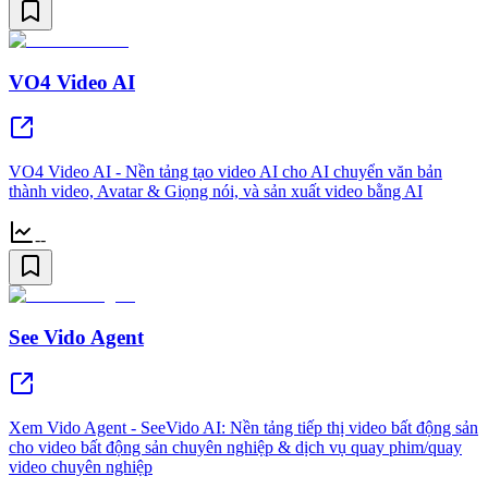
VO4 Video AI
VO4 Video AI - Nền tảng tạo video AI cho AI chuyển văn bản
thành video, Avatar & Giọng nói, và sản xuất video bằng AI
--
See Vido Agent
Xem Vido Agent - SeeVido AI: Nền tảng tiếp thị video bất động sản
cho video bất động sản chuyên nghiệp & dịch vụ quay phim/quay
video chuyên nghiệp