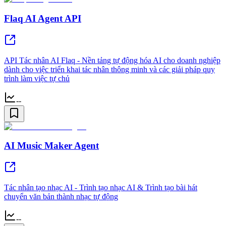
Flaq AI Agent API
API Tác nhân AI Flaq - Nền tảng tự động hóa AI cho doanh nghiệp
dành cho việc triển khai tác nhân thông minh và các giải pháp quy
trình làm việc tự chủ
--
AI Music Maker Agent
Tác nhân tạo nhạc AI - Trình tạo nhạc AI & Trình tạo bài hát
chuyển văn bản thành nhạc tự động
--