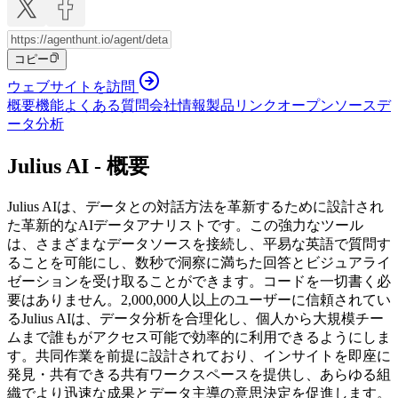
コピー
ウェブサイトを訪問
概要
機能
よくある質問
会社情報
製品リンク
オープンソース
デ
ータ分析
Julius AI - 概要
Julius AIは、データとの対話方法を革新するために設計され
た革新的なAIデータアナリストです。この強力なツール
は、さまざまなデータソースを接続し、平易な英語で質問す
ることを可能にし、数秒で洞察に満ちた回答とビジュアライ
ゼーションを受け取ることができます。コードを一切書く必
要はありません。2,000,000人以上のユーザーに信頼されてい
るJulius AIは、データ分析を合理化し、個人から大規模チー
ムまで誰もがアクセス可能で効率的に利用できるようにしま
す。共同作業を前提に設計されており、インサイトを即座に
発見・共有できる共有ワークスペースを提供し、あらゆる組
織でより迅速な成果とデータ主導の意思決定を促進します。