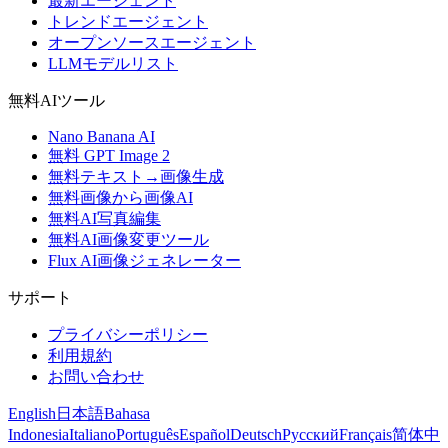
最新エージェント
トレンドエージェント
オープンソースエージェント
LLMモデルリスト
無料AIツール
Nano Banana AI
無料 GPT Image 2
無料テキスト→画像生成
無料画像から画像AI
無料AI写真編集
無料AI画像変更ツール
Flux AI画像ジェネレーター
サポート
プライバシーポリシー
利用規約
お問い合わせ
English
日本語
Bahasa
Indonesia
Italiano
Português
Español
Deutsch
Русский
Français
简体中