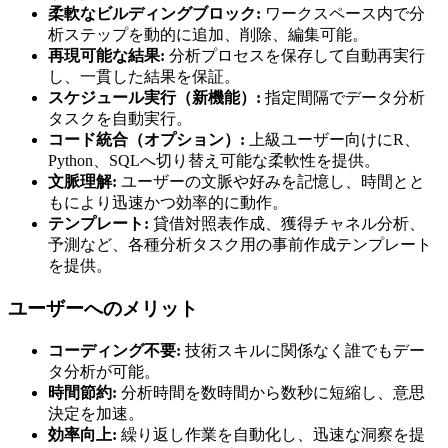
柔軟なビルディングブロック:
ワークスペース内で分
析ステップを動的に追加、削除、編集可能。
再現可能な結果:
分析プロセスを保存して自動再実行
し、一貫した結果を保証。
スケジュール実行（新機能）:
指定間隔でデータ分析
タスクを自動実行。
コード統合（オプション）:
上級ユーザー向けにR、
Python、SQLへ切り替え可能な柔軟性を提供。
文脈理解:
ユーザーの文脈や好みを記憶し、時間とと
もにより迅速かつ効率的に動作。
テンプレート:
貸借対照表作成、獲得チャネル分析、
予測など、各種分析タスク用の事前作成テンプレート
を提供。
ユーザーへのメリット
コーディング不要:
技術スキルに関係なく誰でもデー
タ分析が可能。
時間節約:
分析時間を数時間から数秒に短縮し、意思
決定を加速。
効率向上:
繰り返し作業を自動化し、迅速な洞察を提