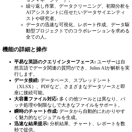
繰り返し作業、データクリーニング、初期分析を
AIアシスタントに任せたいデータサイエンティ
ストや研究者。
データの迅速な可視化、レポート作成、データ駆
動型プロジェクトでのコラボレーションを求める
全ての人。
機能の詳細と操作
平易な英語のクエリインターフェース:
ユーザーは自
然言語でデータ関連の質問ができ、Julius AIが解析を実
行します。
データ接続:
データベース、スプレッドシート
（XLSX）、PDFなど、さまざまなデータソースと即
座に接続可能。
大容量ファイル対応:
多くの他ツールとは異なり、バ
ッチ処理や制限なしで大きなファイルをサポート。
瞬時のチャート作成:
データから自動的にわかりやす
く魅力的なビジュアルを生成。
迅速な結果提示:
分析結果、チャート、レポートを数
秒で提供。