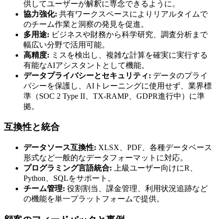
供してユーザーが解釈に専念できるように。
協力強化:
共有ワークスペースによりリアルタイムで
のチーム作業と洞察の発見を促進。
多用途:
ビジネスや財務から科学研究、調査分析まで
幅広い分野で活用可能。
高精度:
ミスを検出し、複雑な計算を確実に実行する
有能なAIアシスタントとして機能。
データプライバシーとセキュリティ:
データのプライ
バシーを保護し、AIトレーニングに使用せず、業界標
準（SOC 2 Type II、TX-RAMP、GDPR進行中）に準
拠。
互換性と統合
データソース互換性:
XLSX、PDF、各種データベース
形式など一般的なデータフォーマットに対応。
プログラミング言語統合:
上級ユーザー向けにR、
Python、SQLをサポート。
チーム管理:
役割割当、課金管理、利用状況追跡など
の機能を単一プラットフォームで提供。