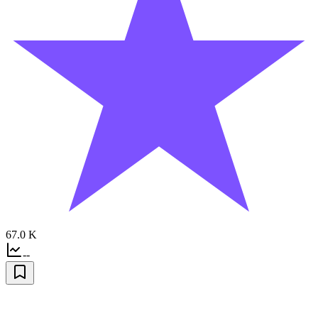
67.0 K
--