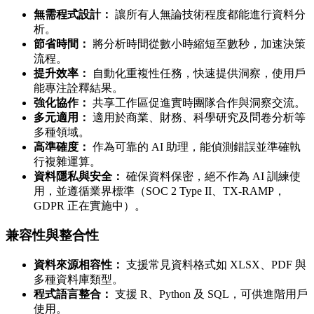
無需程式設計：
讓所有人無論技術程度都能進行資料分
析。
節省時間：
將分析時間從數小時縮短至數秒，加速決策
流程。
提升效率：
自動化重複性任務，快速提供洞察，使用戶
能專注詮釋結果。
強化協作：
共享工作區促進實時團隊合作與洞察交流。
多元適用：
適用於商業、財務、科學研究及問卷分析等
多種領域。
高準確度：
作為可靠的 AI 助理，能偵測錯誤並準確執
行複雜運算。
資料隱私與安全：
確保資料保密，絕不作為 AI 訓練使
用，並遵循業界標準（SOC 2 Type II、TX-RAMP，
GDPR 正在實施中）。
兼容性與整合性
資料來源相容性：
支援常見資料格式如 XLSX、PDF 與
多種資料庫類型。
程式語言整合：
支援 R、Python 及 SQL，可供進階用戶
使用。