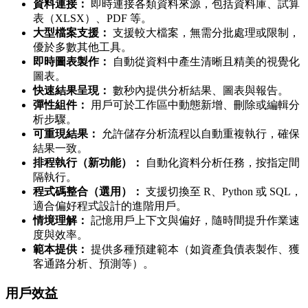
資料連接：
即時連接各類資料來源，包括資料庫、試算
表（XLSX）、PDF 等。
大型檔案支援：
支援較大檔案，無需分批處理或限制，
優於多數其他工具。
即時圖表製作：
自動從資料中產生清晰且精美的視覺化
圖表。
快速結果呈現：
數秒內提供分析結果、圖表與報告。
彈性組件：
用戶可於工作區中動態新增、刪除或編輯分
析步驟。
可重現結果：
允許儲存分析流程以自動重複執行，確保
結果一致。
排程執行（新功能）：
自動化資料分析任務，按指定間
隔執行。
程式碼整合（選用）：
支援切換至 R、Python 或 SQL，
適合偏好程式設計的進階用戶。
情境理解：
記憶用戶上下文與偏好，隨時間提升作業速
度與效率。
範本提供：
提供多種預建範本（如資產負債表製作、獲
客通路分析、預測等）。
用戶效益