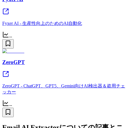
Fyxer AI - 生産性向上のためのAI自動化
--
ZeroGPT
ZeroGPT - ChatGPT、GPT5、Gemini向けAI検出器＆盗用チェ
ッカー
--
Email AI Extractorについての記事とニ