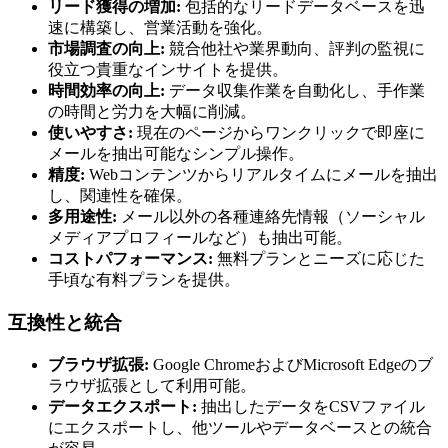
リード獲得の増加:
包括的なリードデータベースを迅
速に構築し、営業活動を強化。
市場調査の向上:
競合他社や業界動向、評判の監視に
役立つ貴重なインサイトを提供。
時間効率の向上:
データ収集作業を自動化し、手作業
の時間と労力を大幅に削減。
使いやすさ:
現在のページからワンクリックで即座に
メールを抽出可能なシンプル操作。
精度:
Webコンテンツからリアルタイムにメールを抽出
し、関連性を確保。
多用途性:
メール以外の各種連絡先情報（ソーシャル
メディアプロフィールなど）も抽出可能。
コストパフォーマンス:
無料プランとニーズに応じた
手頃な有料プランを提供。
互換性と統合
ブラウザ拡張:
Google ChromeおよびMicrosoft Edgeのブ
ラウザ拡張として利用可能。
データエクスポート:
抽出したデータをCSVファイル
にエクスポートし、他ツールやデータベースとの統合